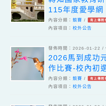
115年度愛學
意教案」、「校
內容分類：
競賽
/
有上傳附
內容項目：
校外公告
影」及「看影片
等3項競賽活動
發佈時間：2026-01-22 /
踴躍報名參加
2026馬到成功
作比賽-校內初
內容分類：
競賽
/
有上傳附
內容項目：
校外公告