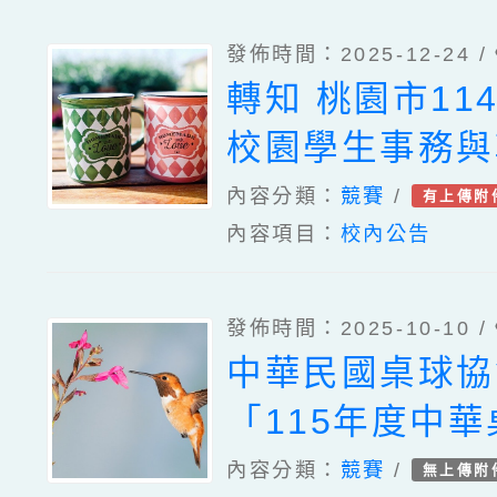
發佈時間：2025-12-24 /
轉知 桃園市11
校園學生事務與
－－高中、國中
內容分類：
競賽
/
有上傳附
內容項目：
校內公告
校性別平等教育
教學教案設計甄
發佈時間：2025-10-10 /
施計畫，徵稿截
中華民國桌球協
至115年1月23
「115年度中
資格賽」競賽
內容分類：
競賽
/
無上傳附