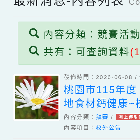
最新消息-內容列表
Co
內容分類：競賽活
共有：可查詢資料
(
發佈時間：2026-06-08 /
桃園市115年
地食材鈣健康~
美食爭霸賽」學
內容分類：
競賽
/
有上傳附
內容項目：
校外公告
獲獎名單