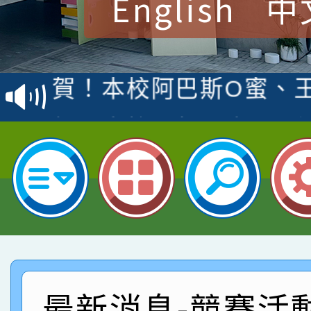
English
中
賀！本校參加桃園市中
賽 洪綺君教師榮獲社會
賀！本校阿巴斯O蜜、
名
倩參加桃園市科展 國小
賀！本校四年二班張O
名 指導老師王老師、陳
園市英語競賽國小朗讀
賀！本校參加桃園市中
指導老師林老師
賽 劉文瑛教師榮獲教
賀！本校參與2026世
臺灣台語-第二名
市賽榮獲科學小創客佳
賀！本校參加桃園市中
創客第三名。
賽 洪綺君教師榮獲社會
賀！本校阿巴斯O蜜、
最新消息-競賽活