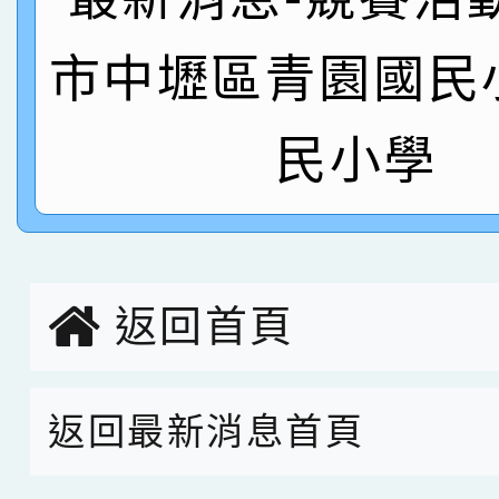
名
倩參加桃園市科展 國小
賀！本校四年二班張O
市中壢區青園國民
名 指導老師王老師、陳
園市英語競賽國小朗讀
賀！本校參加桃園市中
指導老師林老師
賽 劉文瑛教師榮獲教
賀！本校參與2026世
民小學
臺灣台語-第二名
市賽榮獲科學小創客佳
創客第三名。
返回首頁
返回最新消息首頁