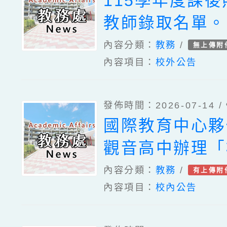
115學年度課
教師錄取名單。
內容分類：
教務
/
無上傳附
內容項目：
校外公告
發佈時間：2026-07-14 /
國際教育中心夥
觀音高中辦理「
115年度中小
內容分類：
教務
/
有上傳附
內容項目：
校內公告
校長暨教師培力
及『分流』課程