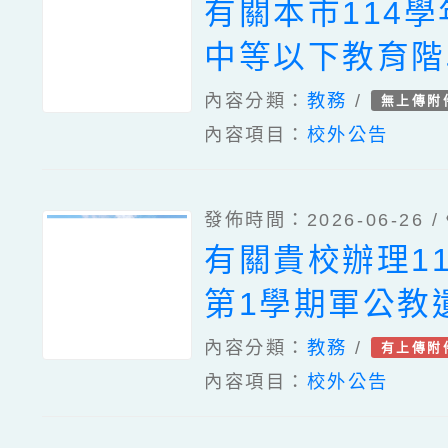
有關本市114
中等以下教育階
型態實驗教育學
內容分類：
教務
/
無上傳附
內容項目：
校外公告
表暨研討會一案
明，請查照。
發佈時間：2026-06-26 /
有關貴校辦理1
第1學期軍公教
障礙榮軍子女就
內容分類：
教務
/
有上傳附
內容項目：
校外公告
待申請事宜，詳
請查照。