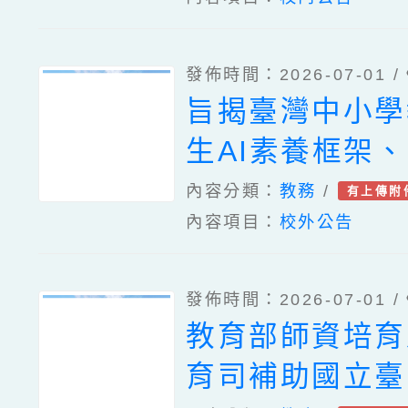
明
發佈時間：2026-07-01 /
旨揭臺灣中小學
生AI素養框架
師AI工作坊】
內容分類：
教務
/
有上傳附
內容項目：
校外公告
基金會 × 親子
辦、國立高雄師
發佈時間：2026-07-01 /
送「2026自主
教育部師資培育
賦能教與學研討
育司補助國立臺
資訊（如附件）