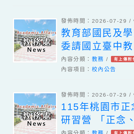
案遴選成果發表
「桃園客語開班
發佈時間：2026-07-29 /
勵平臺」教育訓
教育部國民及學
委請國立臺中教
理「115年原
內容分類：
教務
/
有上傳附
內容項目：
校內公告
跨領域議題教師
坊」實施計畫一案
發佈時間：2026-07-29 /
教育創新論壇暨
115年桃園市
坊、國立高雄師
研習營 「正念
理「生成式AI
學習與生命教育
內容分類：
教務
/
有上傳附