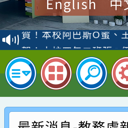
English
中
賀！本校參加桃園市中
賽 洪綺君教師榮獲社會
賀！本校阿巴斯O蜜、
名
倩參加桃園市科展 國小
賀！本校四年二班張O
名 指導老師王老師、陳
園市英語競賽國小朗讀
賀！本校參加桃園市中
指導老師林老師
賽 劉文瑛教師榮獲教
賀！本校參與2026世
臺灣台語-第二名
市賽榮獲科學小創客佳
賀！本校參加桃園市中
創客第三名。
賽 洪綺君教師榮獲社會
賀！本校阿巴斯O蜜、
最新消息-教務處
名
倩參加桃園市科展 國小
賀！本校四年二班張O