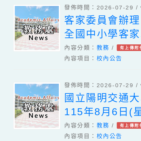
發佈時間：2026-07-29 /
客家委員會辦理
全國中小學客家
賽」訂於115年
內容分類：
教務
/
有上傳附
內容項目：
校內公告
辦理分區初賽、
辦理總決賽、客
發佈時間：2026-07-29 /
辦理114學年
國立陽明交通大
合十二年國教校
115年8月6日(
及「客語沉浸式
理「2026 K-
內容分類：
教務
/
有上傳附
民中學及小學）
內容項目：
校內公告
與教育創新研討