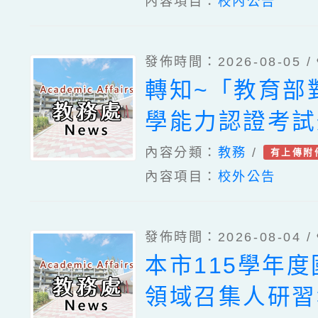
內容項目：
校內公告
發佈時間：2026-08-05 /
轉知~「教育部
學能力認證考試
標準」第2條，
內容分類：
教務
/
有上傳附
內容項目：
校外公告
於中華民國115
以臺教文(六)字
發佈時間：2026-08-04 /
115250218
本市115學年
布，茲檢送發布
領域召集人研習
修正條文各1份