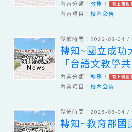
案。
內容分類：
教務
/
有上傳附
內容項目：
校內公告
發佈時間：2026-08-04 /
轉知~國立成功
「台語文教學共
案暨教學示範徵
內容分類：
教務
/
有上傳附
內容項目：
校內公告
簡章一案、「1
國民中小學現職
發佈時間：2026-08-04 /
台語認證輔導增
轉知~教育部國
畫」1份。。