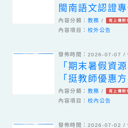
閩南語文認證專
師資培訓」研習
內容分類：
教務
/
有上傳附
內容項目：
校外公告
資訊、「桃園市
文競賽臺灣台語
發佈時間：2026-07-07 /
手暑期培訓營」
「期末暑假資源
「115年語文競
「挺教師優惠方
語字音字形組選
內容分類：
教務
/
有上傳附
訓營」一案
內容項目：
校內公告
發佈時間：2026-07-02 /