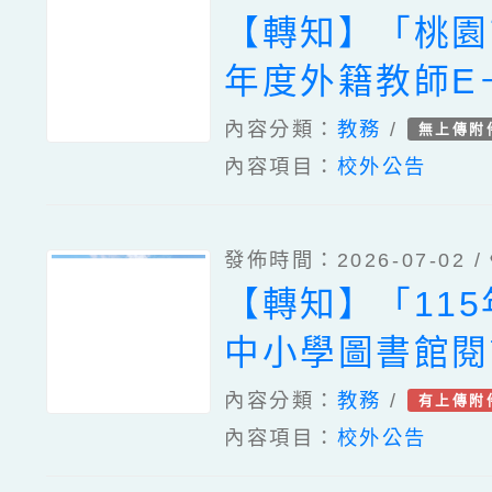
【轉知】「桃園
年度外籍教師E－
會客室國小AB
內容分類：
教務
/
無上傳附
內容項目：
校外公告
間」，鼓勵學生
發佈時間：2026-07-02 /
【轉知】「11
中小學圖書館閱
師教育訓練—初
內容分類：
教務
/
有上傳附
內容項目：
校外公告
（線上）」。