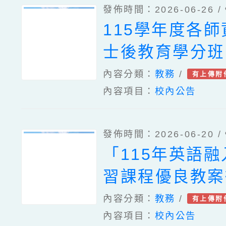
發佈時間：2026-06-26 /
115學年度各
士後教育學分班
訊，請協助公告
內容分類：
教務
/
有上傳附
內容項目：
校內公告
華大學臺灣語言
學研究所受教育
發佈時間：2026-06-20 /
理「115年度
「115年英語
修原住民族之民
習課程優良教案
專長（泰雅族語
動簡章
內容分類：
教務
/
有上傳附
班」
內容項目：
校內公告