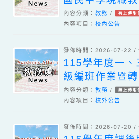
育研究院辦理「
灣台語/客語中
內容分類：
教務
/
有上傳附
教學基地學校各
內容項目：
校內公告
言能力認證考試
暑假共同備課研
補助一案
發佈時間：2026-07-22 /
115學年度一
級編班作業暨轉
作業時程公告
內容分類：
教務
/
無上傳附
內容項目：
校外公告
發佈時間：2026-07-20 /