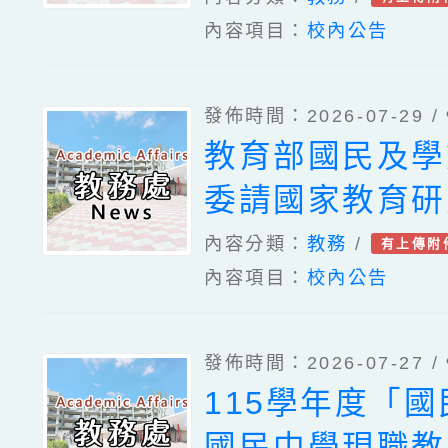
自然領域教師教
內容項目：
校內公告
師梯次)」一案
坊」實施計畫1
民及學前教育署
北教育大學辦理
發佈時間：2026-07-29 /
臺中教育大學辦
「C⁺1《親子
教育部國民及學
年度教師專業成
主學習概念探究
委請國家教育研
「夢的N次方」
講師培訓工作坊
「115年度教
內容分類：
教務
/
有上傳附
壇（中區臺中場
內容項目：
校內公告
本土語教學支援
計畫1份、「國
共同備課研習」
成就學生數學疑
發佈時間：2026-07-27 /
國民及學前教育
有效教學示例成
115學年度「
簡稱國教署）委
習」更正後簡章
國民中學現職教