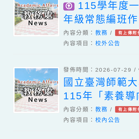
115學年度
年級常態編班作
告
內容分類：
教務
/
有上傳附
內容項目：
校外公告
發佈時間：2026-07-29 /
國立臺灣師範大
115年「素養
量資源建置暨推
內容分類：
教務
/
有上傳附
內容項目：
校內公告
線上專題講座之
一案