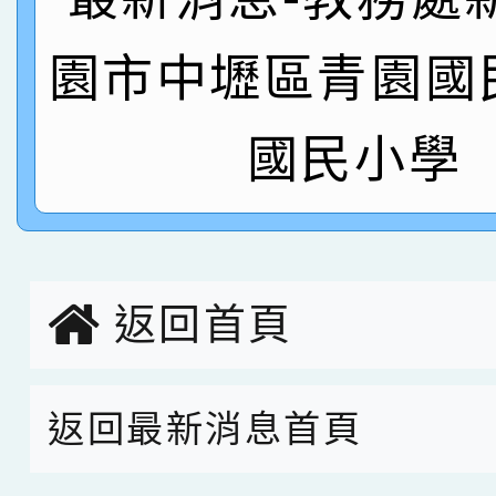
名 指導老師王老師、陳
園市中壢區青園國
園市英語競賽國小朗讀
賀！本校參加桃園市中
指導老師林老師
賽 劉文瑛教師榮獲教
賀！本校參與2026世
國民小學
臺灣台語-第二名
市賽榮獲科學小創客佳
創客第三名。
返回首頁
返回最新消息首頁