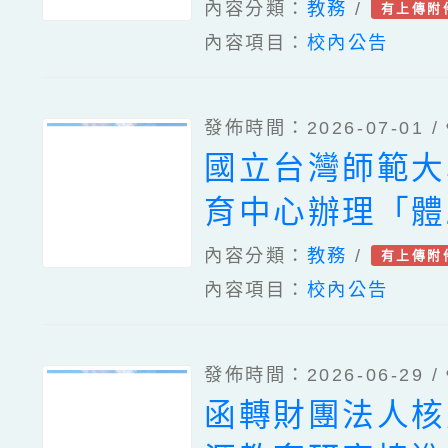
學「本土語教學
內容分類：
教務
/
有上傳附
德分館閱讀推廣
內容項目：
校內公告
發展中心計畫」
轉AI，數位共
小閩南語文教材
／他／TA：重
發佈時間：2026-07-01 /
發表會」活動簡
一樣』的世界」
國立台灣師範大
家教育研究院1
辦理之活動宣傳
育中心辦理「體
十二屆辭典應用
檔2份、「115
學習、國立臺灣
內容分類：
教務
/
有上傳附
活動計畫及海報
爭霸賽」、「20
內容項目：
校內公告
數學教育中心辦
AiFRC(Ai-FIR
戰數決遊戲平臺
Robotics
發佈時間：2026-06-29 /
學領域雲端共備
函轉財團法人核
Competition)
關資訊、國立臺