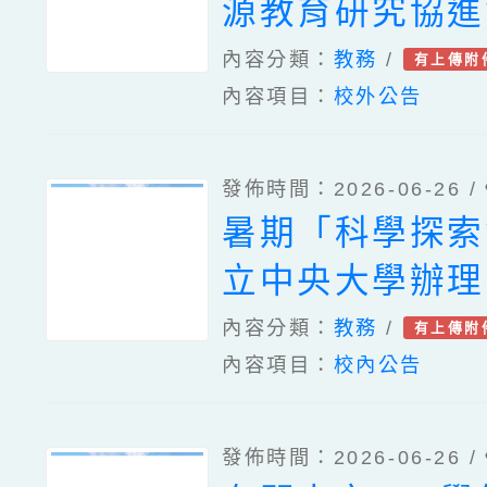
源教育研究協進
TechGlow跨
學數學教育中心
「開張翠蓮女士
實施計畫1份
內容分類：
教務
/
有上傳附
五期數學活動師
內容項目：
校外公告
金」申請一案，
工作坊-臺北場
訊、國立臺灣師
發佈時間：2026-06-26 /
理「第四期數學
暑期「科學探索
訓研習工作坊-
立中央大學辦理
關資料
然科學2026暑
內容分類：
教務
/
有上傳附
內容項目：
校內公告
3份
發佈時間：2026-06-26 /