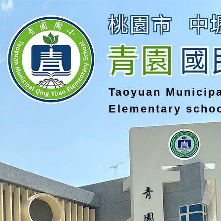
桃園市
中
青園
國
Taoyuan Municip
Elementary scho