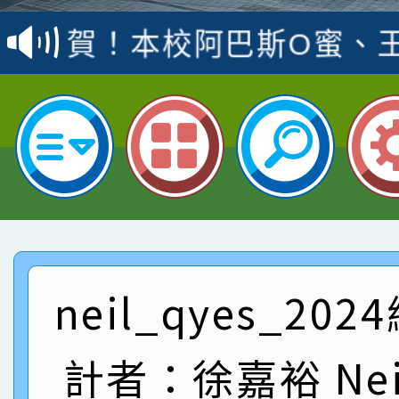
賽 洪綺君教師榮獲社會
賀！本校阿巴斯O蜜、
名
倩參加桃園市科展 國小
賀！本校四年二班張O
名 指導老師王老師、陳
園市英語競賽國小朗讀
賀！本校參加桃園市中
指導老師林老師
賽 劉文瑛教師榮獲教
賀！本校參與2026世
臺灣台語-第二名
市賽榮獲科學小創客佳
賀！本校參加桃園市中
創客第三名。
賽 洪綺君教師榮獲社會
賀！本校阿巴斯O蜜、
neil_qyes_20
名
倩參加桃園市科展 國小
賀！本校四年二班張O
計者：徐嘉裕 Neil
名 指導老師王老師、陳
園市英語競賽國小朗讀
賀！本校參加桃園市中