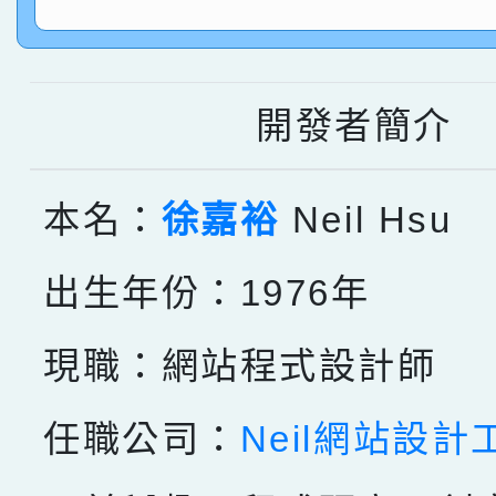
指導老師林老師
賽 劉文瑛教師榮獲教
賀！本校參與2026世
臺灣台語-第二名
市賽榮獲科學小創客佳
開發者簡介
創客第三名。
本名：
徐嘉裕
Neil Hsu
出生年份：1976年
現職：網站程式設計師
任職公司：
Neil網站設計