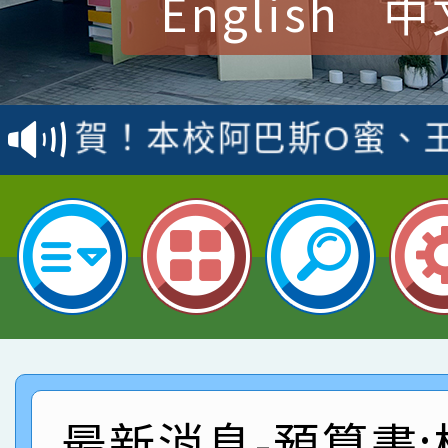
English
中
賀！本校參加桃園市中
賽 洪綺君教師榮獲社會
賀！本校阿巴斯O蜜、
名
倩參加桃園市科展 國小
賀！本校四年二班張O
名 指導老師王老師、陳
園市英語競賽國小朗讀
賀！本校參加桃園市中
指導老師林老師
賽 劉文瑛教師榮獲教
賀！本校參與2026世
臺灣台語-第二名
市賽榮獲科學小創客佳
賀！本校參加桃園市中
創客第三名。
賽 洪綺君教師榮獲社會
賀！本校阿巴斯O蜜、
最新消息-預算書