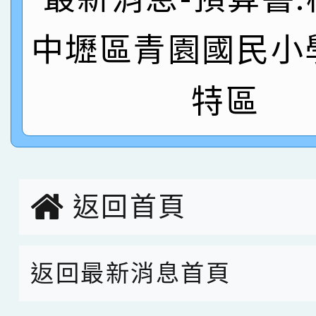
名
倩參加桃園市科展 國小
賀！本校四年二班張O
中壢區青園國民小
名 指導老師王老師、陳
園市英語競賽國小朗讀
賀！本校參加桃園市中
特區
指導老師林老師
賽 劉文瑛教師榮獲教
賀！本校參與2026世
臺灣台語-第二名
市賽榮獲科學小創客佳
創客第三名。
返回首頁
返回最新消息首頁