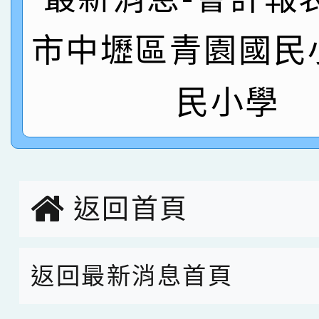
名 指導老師王老師、陳
園市英語競賽國小朗讀
賀！本校參加桃園市中
市中壢區青園國民
指導老師林老師
賽 劉文瑛教師榮獲教
賀！本校參與2026世
民小學
臺灣台語-第二名
市賽榮獲科學小創客佳
創客第三名。
返回首頁
返回最新消息首頁