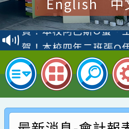
English
中
賀！本校參加桃園市中
賽 洪綺君教師榮獲社會
賀！本校阿巴斯O蜜、
名
倩參加桃園市科展 國小
賀！本校四年二班張O
名 指導老師王老師、陳
園市英語競賽國小朗讀
賀！本校參加桃園市中
指導老師林老師
賽 劉文瑛教師榮獲教
賀！本校參與2026世
臺灣台語-第二名
市賽榮獲科學小創客佳
賀！本校參加桃園市中
創客第三名。
賽 洪綺君教師榮獲社會
賀！本校阿巴斯O蜜、
最新消息-會計報
名
倩參加桃園市科展 國小
賀！本校四年二班張O