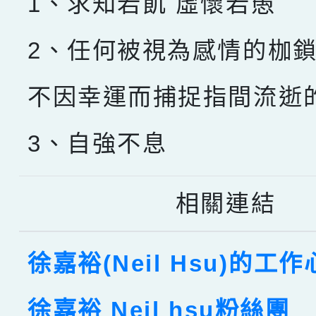
1、求知若飢 虛懷若愚
2、任何被視為感情的枷
不因幸運而捕捉指間流逝
3、自強不息
相關連結
徐嘉裕(Neil Hsu)的工
徐嘉裕 Neil hsu粉絲團