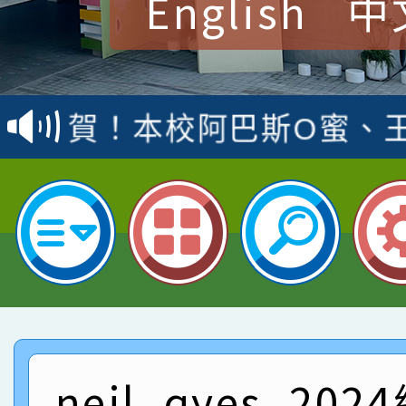
English
中
賀！本校參加桃園市中
賽 洪綺君教師榮獲社會
賀！本校阿巴斯O蜜、
名
倩參加桃園市科展 國小
賀！本校四年二班張O
名 指導老師王老師、陳
園市英語競賽國小朗讀
賀！本校參加桃園市中
指導老師林老師
賽 劉文瑛教師榮獲教
賀！本校參與2026世
臺灣台語-第二名
市賽榮獲科學小創客佳
賀！本校參加桃園市中
創客第三名。
賽 洪綺君教師榮獲社會
賀！本校阿巴斯O蜜、
neil_qyes_20