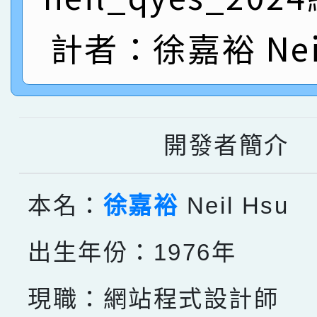
名
倩參加桃園市科展 國小
賀！本校四年二班張O
計者：徐嘉裕 Neil
名 指導老師王老師、陳
園市英語競賽國小朗讀
賀！本校參加桃園市中
指導老師林老師
賽 劉文瑛教師榮獲教
賀！本校參與2026世
臺灣台語-第二名
市賽榮獲科學小創客佳
開發者簡介
創客第三名。
本名：
徐嘉裕
Neil Hsu
出生年份：1976年
現職：網站程式設計師