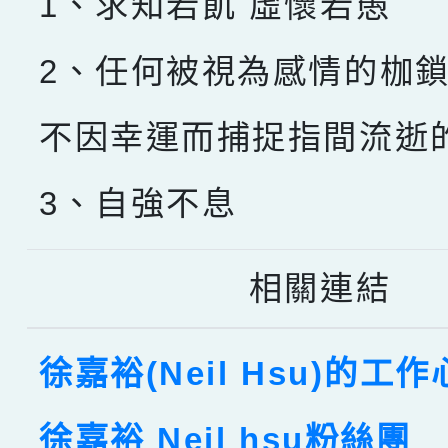
1、求知若飢 虛懷若愚
2、任何被視為感情的枷
不因幸運而捕捉指間流逝
3、自強不息
相關連結
徐嘉裕(Neil Hsu)的工
徐嘉裕 Neil hsu粉絲團