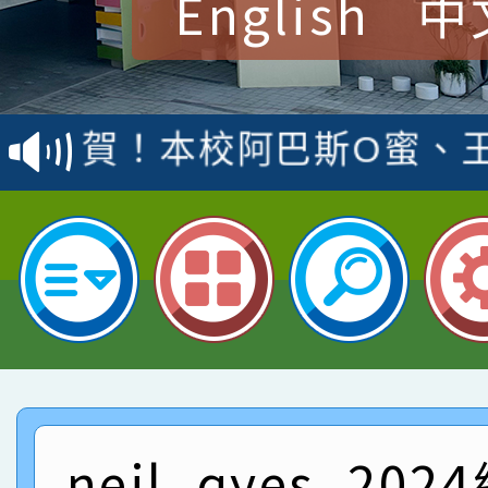
English
中
賀！本校參加桃園市中
賽 洪綺君教師榮獲社會
賀！本校阿巴斯O蜜、
名
倩參加桃園市科展 國小
賀！本校四年二班張O
名 指導老師王老師、陳
園市英語競賽國小朗讀
賀！本校參加桃園市中
指導老師林老師
賽 劉文瑛教師榮獲教
賀！本校參與2026世
臺灣台語-第二名
市賽榮獲科學小創客佳
賀！本校參加桃園市中
創客第三名。
賽 洪綺君教師榮獲社會
賀！本校阿巴斯O蜜、
neil_qyes_20