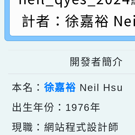
名
倩參加桃園市科展 國小
賀！本校四年二班張O
計者：徐嘉裕 Neil
名 指導老師王老師、陳
園市英語競賽國小朗讀
賀！本校參加桃園市中
指導老師林老師
賽 劉文瑛教師榮獲教
賀！本校參與2026世
臺灣台語-第二名
市賽榮獲科學小創客佳
開發者簡介
創客第三名。
本名：
徐嘉裕
Neil Hsu
出生年份：1976年
現職：網站程式設計師