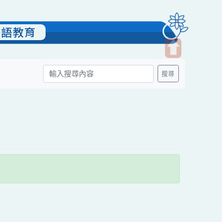
學-雙語教育
開
搜尋
啟
上
方
區
塊