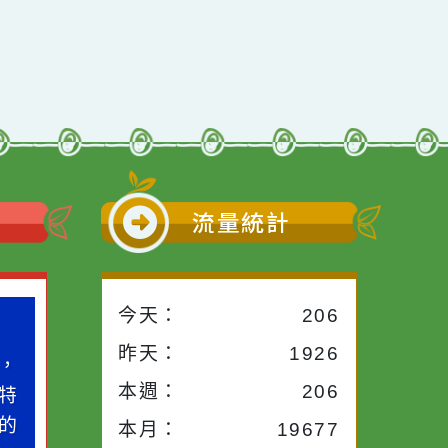
小語
流量統計
今天：
206
小語
作者：網路小語
昨天：
1926
路途中，
生活是一面鏡子。你對
本週：
206
干擾，特
它笑，它就對你笑；你