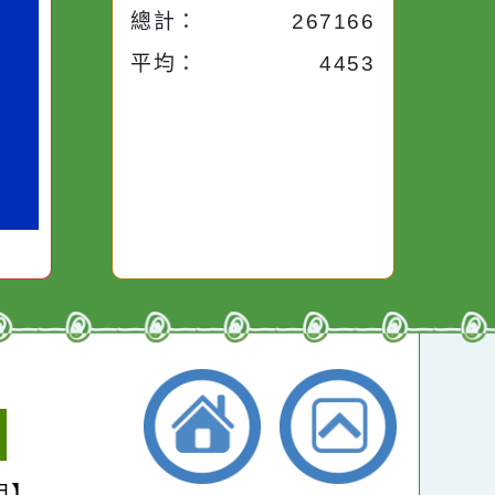
些美麗的
對它哭，它也對你哭。
本月：
19677
總計：
267166
平均：
4453
小學