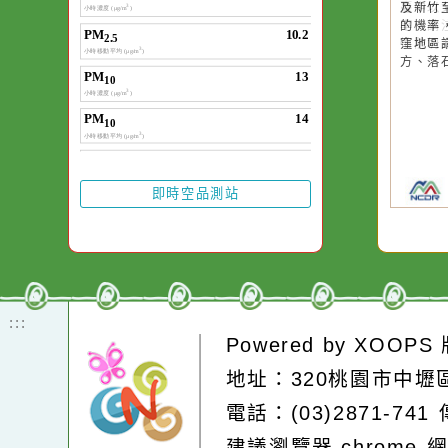
20
20
第
第
延
延
臺
及
率
的
慎
窪
方
即時空品測站
:::
Powered by
XOOP