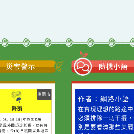
災害警示
隨機
桃園市
桃園市
作者：網路小語
作者：網路
降雨
降雨
一杯清水因滴入一滴污
在實現理想的
水而變污濁，一杯污水
必須排除一切