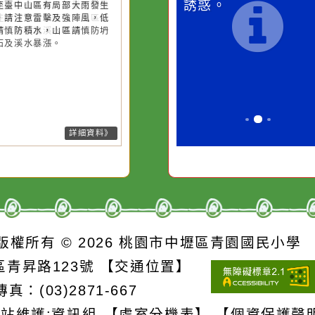
26-08-08, 07:45│中央氣象署
26-08-08, 15:15│中央氣象署
13號颱風外圍環流影響，易有短
13號颱風外圍環流影響，易有短
卻不會因一滴清水的存
別是要看清那
時強降雨，今(8)日基隆北海岸及
時強降雨，今(8)日桃園以北地區
在而變清澈。
誘惑。
中以北山區有局部大雨發生的機
新竹至臺中山區有局部大雨發生
，請注意雷擊及強陣風，山區請
機率，請注意雷擊及強陣風，低
防坍方、落石及溪水暴漲。
地區請慎防積水，山區請慎防坍
、落石及溪水暴漲。
詳細資料》
詳細資料》
S
版權所有 © 2026
桃園市中壢區青園國民