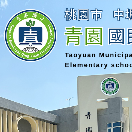
桃園市
中
青園
國
Taoyuan Municip
Elementary scho