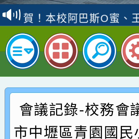
賽 洪綺君教師榮獲社會
賀！本校阿巴斯O蜜、
名
倩參加桃園市科展 國小
賀！本校四年二班張O
名 指導老師王老師、陳
園市英語競賽國小朗讀
賀！本校參加桃園市中
指導老師林老師
賽 劉文瑛教師榮獲教
賀！本校參與2026世
臺灣台語-第二名
市賽榮獲科學小創客佳
賀！本校參加桃園市中
創客第三名。
賽 洪綺君教師榮獲社會
會議記錄-校務會
賀！本校阿巴斯O蜜、
名
倩參加桃園市科展 國小
賀！本校四年二班張O
市中壢區青園國民