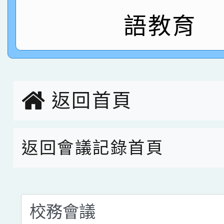
名 指導老師王老師、陳
園市英語競賽國小朗讀
賀！本校參加桃園市中
語教育
指導老師林老師
賽 劉文瑛教師榮獲教
賀！本校參與2026世
臺灣台語-第二名
市賽榮獲科學小創客佳
創客第三名。
返回首頁
返回會議記錄首頁