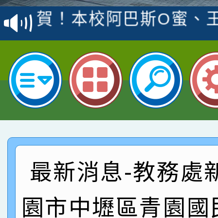
賽 洪綺君教師榮獲社會
賀！本校阿巴斯O蜜、
名
倩參加桃園市科展 國小
賀！本校四年二班張O
名 指導老師王老師、陳
園市英語競賽國小朗讀
賀！本校參加桃園市中
指導老師林老師
賽 劉文瑛教師榮獲教
賀！本校參與2026世
臺灣台語-第二名
市賽榮獲科學小創客佳
賀！本校參加桃園市中
創客第三名。
賽 洪綺君教師榮獲社會
賀！本校阿巴斯O蜜、
最新消息-教務處
名
倩參加桃園市科展 國小
賀！本校四年二班張O
園市中壢區青園國
名 指導老師王老師、陳
園市英語競賽國小朗讀
賀！本校參加桃園市中