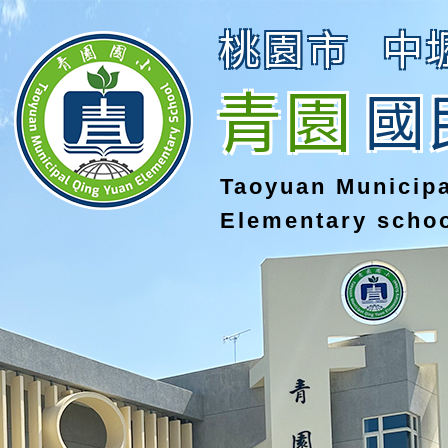
桃園市
中
青園
國
Taoyuan Municip
Elementary scho