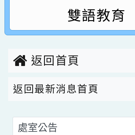
雙語教育
指導老師林老師
賽 劉文瑛教師榮獲教
賀！本校參與2026世
臺灣台語-第二名
市賽榮獲科學小創客佳
創客第三名。
返回首頁
返回最新消息首頁