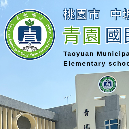
桃園市
中
青園
國
Taoyuan Municip
Elementary scho