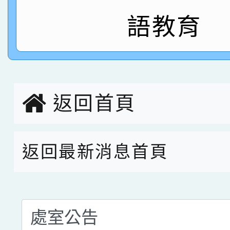
語教育
指導老師林老師
賽 劉文瑛教師榮獲教
賀！本校參與2026世
臺灣台語-第二名
市賽榮獲科學小創客佳
創客第三名。
返回首頁
返回最新消息首頁