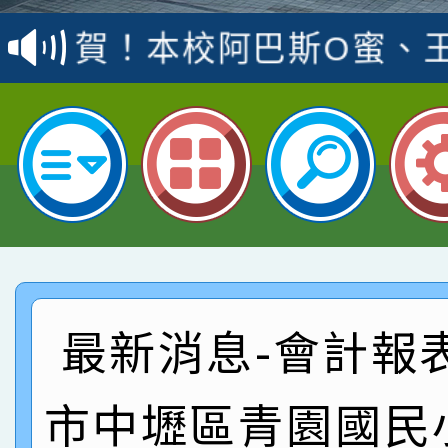
賽 洪綺君教師榮獲社會
賀！本校阿巴斯O蜜、
名
倩參加桃園市科展 國小
賀！本校四年二班張O
名 指導老師王老師、陳
園市英語競賽國小朗讀
賀！本校參加桃園市中
指導老師林老師
賽 劉文瑛教師榮獲教
賀！本校參與2026世
臺灣台語-第二名
市賽榮獲科學小創客佳
賀！本校參加桃園市中
創客第三名。
賽 洪綺君教師榮獲社會
賀！本校阿巴斯O蜜、
最新消息-會計報
名
倩參加桃園市科展 國小
賀！本校四年二班張O
市中壢區青園國民
名 指導老師王老師、陳
園市英語競賽國小朗讀
賀！本校參加桃園市中