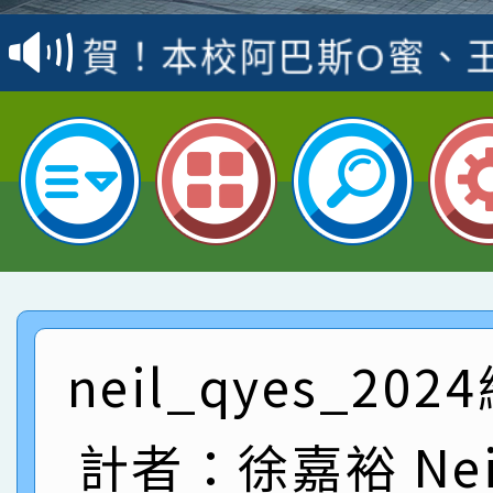
賽 洪綺君教師榮獲社會
賀！本校阿巴斯O蜜、
名
倩參加桃園市科展 國小
賀！本校四年二班張O
名 指導老師王老師、陳
園市英語競賽國小朗讀
賀！本校參加桃園市中
指導老師林老師
賽 劉文瑛教師榮獲教
賀！本校參與2026世
臺灣台語-第二名
市賽榮獲科學小創客佳
賀！本校參加桃園市中
創客第三名。
賽 洪綺君教師榮獲社會
賀！本校阿巴斯O蜜、
neil_qyes_20
名
倩參加桃園市科展 國小
賀！本校四年二班張O
計者：徐嘉裕 Neil
名 指導老師王老師、陳
園市英語競賽國小朗讀
賀！本校參加桃園市中