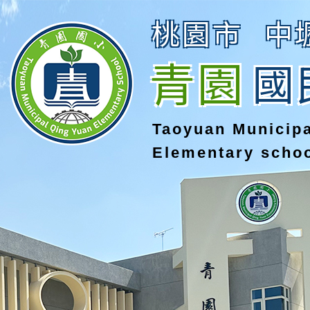
桃園市
中
青園
國
Taoyuan Municip
Elementary scho