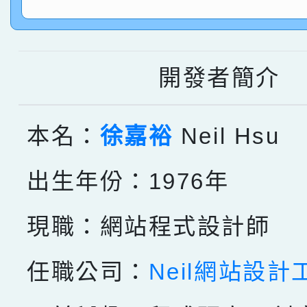
指導老師林老師
賽 劉文瑛教師榮獲教
賀！本校參與2026世
臺灣台語-第二名
市賽榮獲科學小創客佳
開發者簡介
創客第三名。
本名：
徐嘉裕
Neil Hsu
出生年份：1976年
現職：網站程式設計師
任職公司：
Neil網站設計