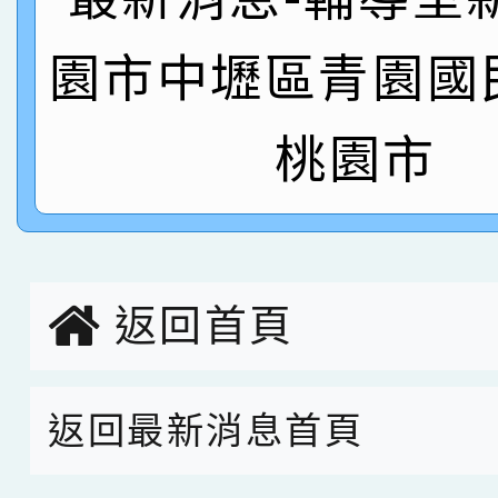
名
倩參加桃園市科展 國小
賀！本校四年二班張O
園市中壢區青園國
名 指導老師王老師、陳
園市英語競賽國小朗讀
賀！本校參加桃園市中
桃園市
指導老師林老師
賽 劉文瑛教師榮獲教
賀！本校參與2026世
臺灣台語-第二名
市賽榮獲科學小創客佳
創客第三名。
返回首頁
返回最新消息首頁