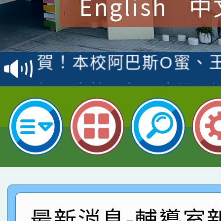
English
中
賀！本校參加桃園市中
賽 洪綺君教師榮獲社會
賀！本校阿巴斯O蜜、
名
倩參加桃園市科展 國小
賀！本校四年二班張O
名 指導老師王老師、陳
園市英語競賽國小朗讀
賀！本校參加桃園市中
指導老師林老師
賽 劉文瑛教師榮獲教
賀！本校參與2026世
臺灣台語-第二名
市賽榮獲科學小創客佳
賀！本校參加桃園市中
創客第三名。
賽 洪綺君教師榮獲社會
賀！本校阿巴斯O蜜、
最新消息-輔導室