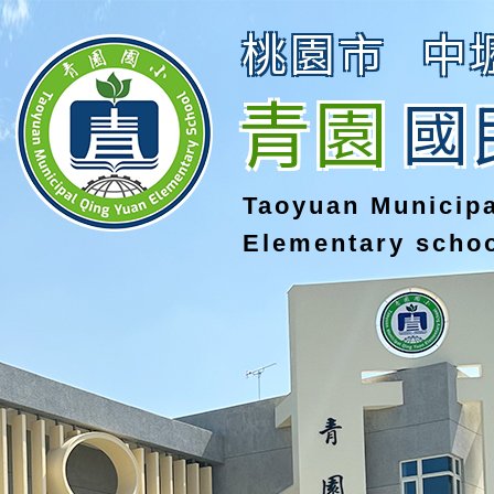
桃園市
中
青園
國
Taoyuan Municip
Elementary scho