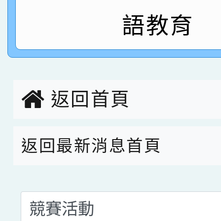
語教育
指導老師林老師
賽 劉文瑛教師榮獲教
賀！本校參與2026世
臺灣台語-第二名
市賽榮獲科學小創客佳
創客第三名。
返回首頁
返回最新消息首頁