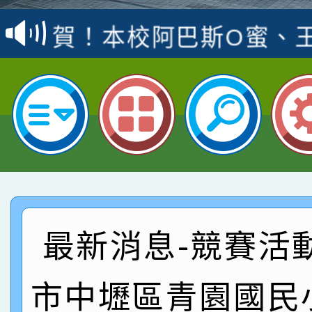
賽 洪綺君教師榮獲社會
賀！本校阿巴斯O蜜、
名
倩參加桃園市科展 國小
賀！本校四年二班張O
名 指導老師王老師、陳
園市英語競賽國小朗讀
賀！本校參加桃園市中
指導老師林老師
賽 劉文瑛教師榮獲教
賀！本校參與2026世
臺灣台語-第二名
市賽榮獲科學小創客佳
賀！本校參加桃園市中
創客第三名。
賽 洪綺君教師榮獲社會
賀！本校阿巴斯O蜜、
最新消息-競賽活
名
倩參加桃園市科展 國小
賀！本校四年二班張O
市中壢區青園國民
名 指導老師王老師、陳
園市英語競賽國小朗讀
賀！本校參加桃園市中