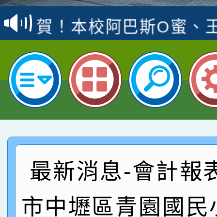
賽 洪綺君教師榮獲社會
賀！本校阿巴斯O蜜、
名
倩參加桃園市科展 國小
賀！本校四年二班張O
名 指導老師王老師、陳
園市英語競賽國小朗讀
賀！本校參加桃園市中
指導老師林老師
賽 劉文瑛教師榮獲教
賀！本校參與2026世
臺灣台語-第二名
市賽榮獲科學小創客佳
賀！本校參加桃園市中
創客第三名。
賽 洪綺君教師榮獲社會
賀！本校阿巴斯O蜜、
最新消息-會計報
名
倩參加桃園市科展 國小
賀！本校四年二班張O
市中壢區青園國民
名 指導老師王老師、陳
園市英語競賽國小朗讀