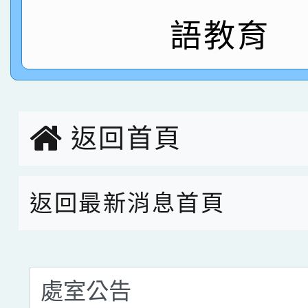
賀！本校參加桃園市中
語教育
指導老師林老師
賽 劉文瑛教師榮獲教
賀！本校參與2026世
臺灣台語-第二名
市賽榮獲科學小創客佳
創客第三名。
返回首頁
返回最新消息首頁