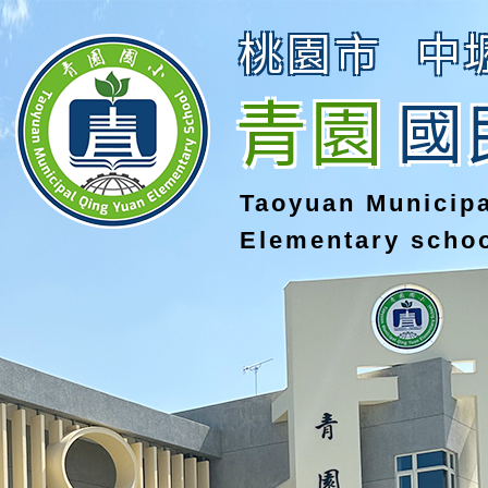
桃園市
中
青園
國
Taoyuan Municip
Elementary scho