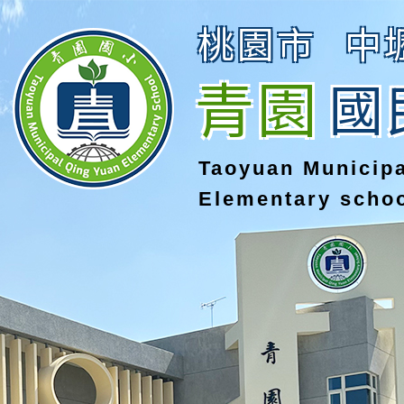
桃園市
中
青園
國
Taoyuan Municip
Elementary scho