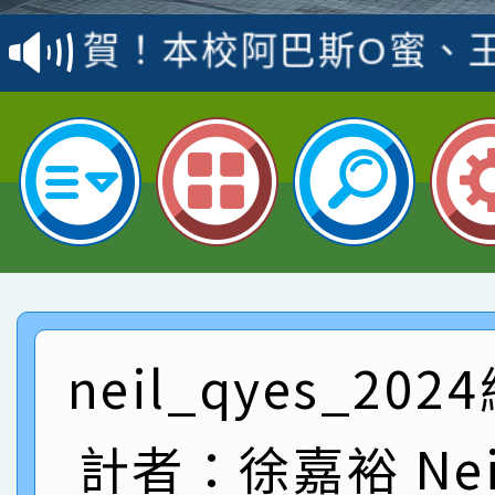
賽 洪綺君教師榮獲社會
賀！本校阿巴斯O蜜、
名
倩參加桃園市科展 國小
賀！本校四年二班張O
名 指導老師王老師、陳
園市英語競賽國小朗讀
賀！本校參加桃園市中
指導老師林老師
賽 劉文瑛教師榮獲教
賀！本校參與2026世
臺灣台語-第二名
市賽榮獲科學小創客佳
賀！本校參加桃園市中
創客第三名。
賽 洪綺君教師榮獲社會
賀！本校阿巴斯O蜜、
neil_qyes_20
名
倩參加桃園市科展 國小
賀！本校四年二班張O
計者：徐嘉裕 Neil
名 指導老師王老師、陳
園市英語競賽國小朗讀
賀！本校參加桃園市中