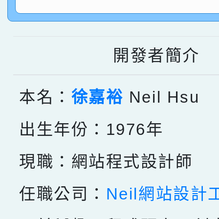
指導老師林老師
賽 劉文瑛教師榮獲教
賀！本校參與2026世
臺灣台語-第二名
市賽榮獲科學小創客佳
開發者簡介
創客第三名。
本名：
徐嘉裕
Neil Hsu
出生年份：1976年
現職：網站程式設計師
任職公司：
Neil網站設計