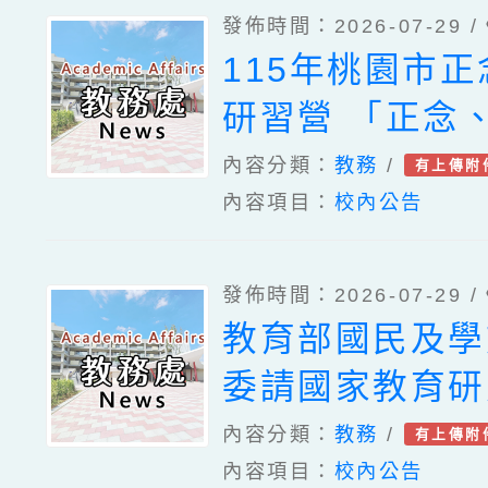
發佈時間：2026-07-29 /
教育創新論壇暨
115年桃園市
坊、國立高雄師
研習營 「正念
理「生成式AI
學習與生命教育
內容分類：
教務
/
有上傳附
自然領域教師教
內容項目：
校內公告
師梯次)」一案
坊」實施計畫1
民及學前教育署
北教育大學辦理
發佈時間：2026-07-29 /
臺中教育大學辦
「C⁺1《親子
教育部國民及學
年度教師專業成
主學習概念探究
委請國家教育研
「夢的N次方」
講師培訓工作坊
「115年度教
內容分類：
教務
/
有上傳附
壇（中區臺中場
內容項目：
校內公告
本土語教學支援