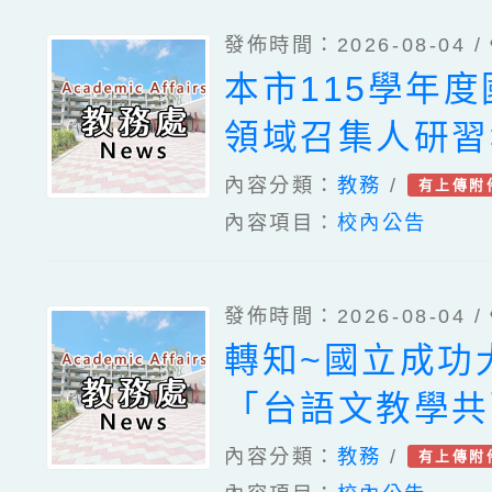
以臺教文(六)字
發佈時間：2026-08-04 /
115250218
本市115學年
布，茲檢送發布
領域召集人研習
修正條文各1份
案。
內容分類：
教務
/
有上傳附
內容項目：
校內公告
發佈時間：2026-08-04 /
轉知~國立成功
「台語文教學共
案暨教學示範徵
內容分類：
教務
/
有上傳附