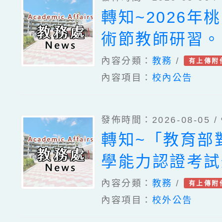
委員會「115
轉知~2026年
原住民族知識領
術節教師研習。
全民原教計畫」
內容分類：
教務
/
有上傳附
內容項目：
校內公告
發佈時間：2026-08-05 /
轉知~「教育部
學能力認證考試
標準」第2條，
內容分類：
教務
/
有上傳附
內容項目：
校外公告
於中華民國115