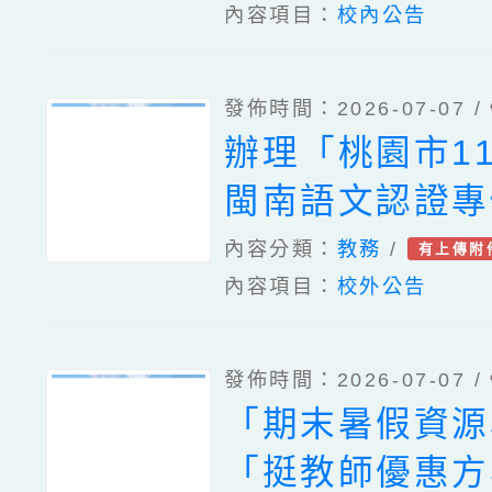
內容項目：
校內公告
發佈時間：2026-07-07 /
辦理「桃園市1
閩南語文認證專
師資培訓」研習
內容分類：
教務
/
有上傳附
內容項目：
校外公告
資訊、「桃園市
文競賽臺灣台語
發佈時間：2026-07-07 /
手暑期培訓營」
「期末暑假資源
「115年語文競
「挺教師優惠方
語字音字形組選