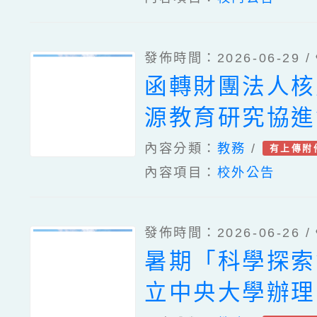
數學教育中心辦
AiFRC(Ai-FIR
戰數決遊戲平臺
Robotics
發佈時間：2026-06-29 /
學領域雲端共備
函轉財團法人核
Competition)
關資訊、國立臺
源教育研究協進
TechGlow跨
學數學教育中心
「開張翠蓮女士
實施計畫1份
內容分類：
教務
/
有上傳附
五期數學活動師
內容項目：
校外公告
金」申請一案，
工作坊-臺北場
訊、國立臺灣師
發佈時間：2026-06-26 /
理「第四期數學
暑期「科學探索
訓研習工作坊-
立中央大學辦理
關資料