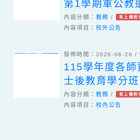
第1學期軍公教
障礙榮軍子女就
內容分類：
教務
/
有上傳附
內容項目：
校外公告
待申請事宜，詳
請查照。
發佈時間：2026-06-26 /
115學年度各
士後教育學分班
訊，請協助公告
內容分類：
教務
/
有上傳附
內容項目：
校內公告
華大學臺灣語言
學研究所受教育
理「115年度