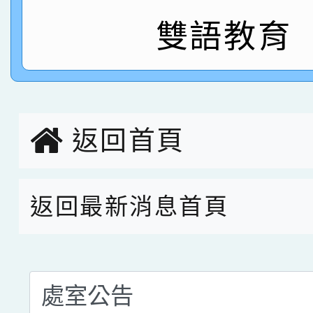
指導老師林老師
賽 劉文瑛教師榮獲教
賀！本校參與2026世
雙語教育
臺灣台語-第二名
市賽榮獲科學小創客佳
創客第三名。
返回首頁
返回最新消息首頁