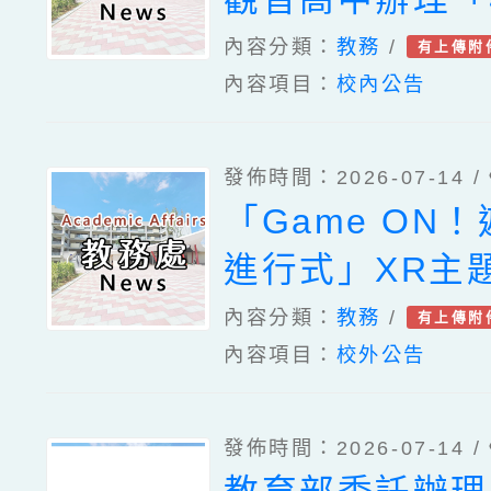
115年度中小
內容分類：
教務
/
有上傳附
內容項目：
校內公告
校長暨教師培力
及『分流』課程
發佈時間：2026-07-14 /
畫各1份
「Game ON
進行式」XR主
內容分類：
教務
/
有上傳附
內容項目：
校外公告
發佈時間：2026-07-14 /