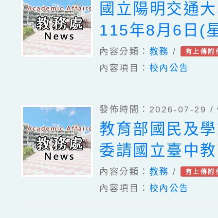
國立陽明交通大
合十二年國教校
115年8月6日(
及「客語沉浸式
理「2026 K-
內容分類：
教務
/
有上傳附
民中學及小學）
內容項目：
校內公告
與教育創新研討
案遴選成果發表
「桃園客語開班
發佈時間：2026-07-29 /
勵平臺」教育訓
教育部國民及學
委請國立臺中教
理「115年原
內容分類：
教務
/
有上傳附
內容項目：
校內公告
跨領域議題教師
坊」實施計畫一案