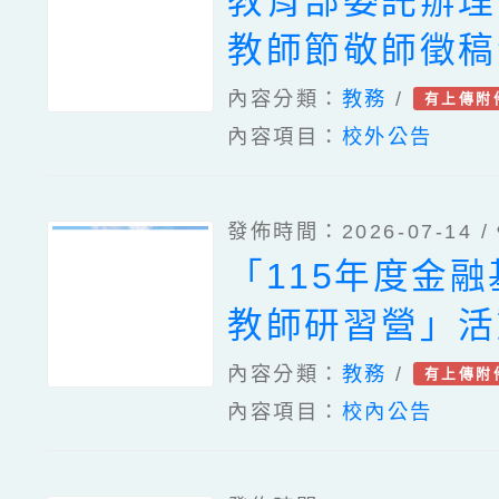
教育部委託辦理
教師節敬師徵稿
法及海報各1份
內容分類：
教務
/
有上傳附
內容項目：
校外公告
發佈時間：2026-07-14 /
「115年度金
教師研習營」活
案、國立臺灣師
內容分類：
教務
/
有上傳附
內容項目：
校內公告
理「國小五年級
生數學疑難問題