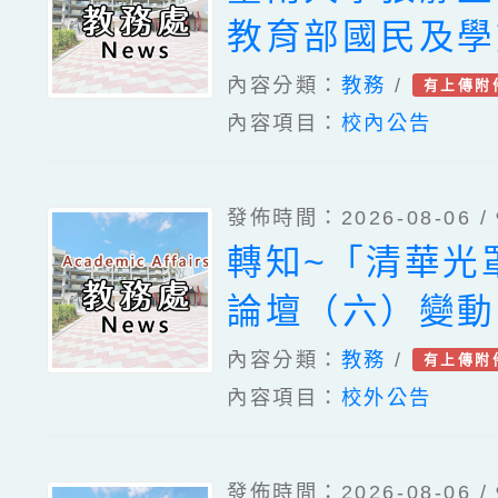
教育部國民及學
「115年度本
內容分類：
教務
/
有上傳附
內容項目：
校內公告
培育計畫」分區
東場一案、國立
發佈時間：2026-08-06 /
博物館辦理「漲
轉知~「清華光
原民智慧主題探
論壇（六）變動
參訪補助案、社
好老師：教師素
內容分類：
教務
/
有上傳附
灣公益團體自律
內容項目：
校外公告
韌性」。
「金融基礎教育
廣工作坊一案、
發佈時間：2026-08-06 /