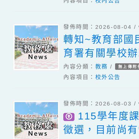
內容項目：
校內公告
簡章一案、「1
國民中小學現職
發佈時間：2026-08-04 /
台語認證輔導增
轉知~教育部國
畫」1份。。
育署有關學校辦
華語文教學應使
內容分類：
教務
/
無上傳附
內容項目：
校外公告
一案。
發佈時間：2026-08-03 /
115學年度
徵選，目前尚有