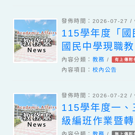
計畫1份、「國
共同備課研習」
成就學生數學疑
發佈時間：2026-07-27 /
國民及學前教育
有效教學示例成
115學年度「
簡稱國教署）委
習」更正後簡章
國民中學現職教
育研究院辦理「
灣台語/客語中
內容分類：
教務
/
有上傳附
教學基地學校各
內容項目：
校內公告
言能力認證考試
暑假共同備課研
補助一案
發佈時間：2026-07-22 /
115學年度一
級編班作業暨轉
作業時程公告
內容分類：
教務
/
無上傳附