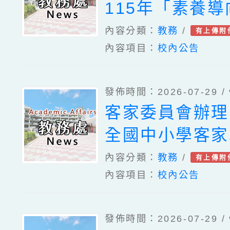
115年「素養
量資源建置暨推
內容分類：
教務
/
有上傳附
內容項目：
校內公告
線上專題講座之
一案
發佈時間：2026-07-29 /
客家委員會辦理
全國中小學客家
賽」訂於115年
內容分類：
教務
/
有上傳附
內容項目：
校內公告
辦理分區初賽、
辦理總決賽、客
發佈時間：2026-07-29 /
辦理114學年