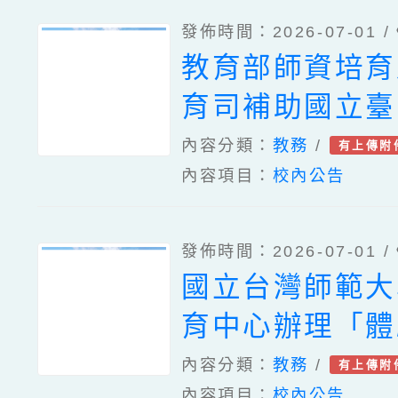
辦、國立高雄師
發佈時間：2026-07-01 /
送「2026自主
教育部師資培育
賦能教與學研討
育司補助國立臺
資訊（如附件）
學「本土語教學
內容分類：
教務
/
有上傳附
德分館閱讀推廣
內容項目：
校內公告
發展中心計畫」
轉AI，數位共
小閩南語文教材
／他／TA：重
發佈時間：2026-07-01 /
發表會」活動簡
一樣』的世界」
國立台灣師範大
家教育研究院1
辦理之活動宣傳
育中心辦理「體
十二屆辭典應用
檔2份、「115
學習、國立臺灣
內容分類：
教務
/
有上傳附
活動計畫及海報
爭霸賽」、「20
內容項目：
校內公告