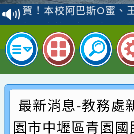
賽 洪綺君教師榮獲社會
賀！本校阿巴斯O蜜、
名
倩參加桃園市科展 國小
賀！本校四年二班張O
名 指導老師王老師、陳
園市英語競賽國小朗讀
賀！本校參加桃園市中
指導老師林老師
賽 劉文瑛教師榮獲教
賀！本校參與2026世
臺灣台語-第二名
市賽榮獲科學小創客佳
賀！本校參加桃園市中
創客第三名。
賽 洪綺君教師榮獲社會
賀！本校阿巴斯O蜜、
最新消息-教務處
名
倩參加桃園市科展 國小
賀！本校四年二班張O
園市中壢區青園國
名 指導老師王老師、陳
園市英語競賽國小朗讀
賀！本校參加桃園市中