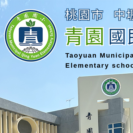
桃園市
中
青園
國
Taoyuan Municip
Elementary scho