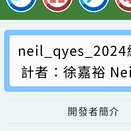
指導老師林老師
賽 劉文瑛教師榮獲教
賀！本校參與2026世
臺灣台語-第二名
市賽榮獲科學小創客佳
賀！本校參加桃園市中
創客第三名。
賽 洪綺君教師榮獲社會
賀！本校阿巴斯O蜜、
neil_qyes_20
名
倩參加桃園市科展 國小
賀！本校四年二班張O
計者：徐嘉裕 Neil
名 指導老師王老師、陳
園市英語競賽國小朗讀
賀！本校參加桃園市中
指導老師林老師
賽 劉文瑛教師榮獲教
賀！本校參與2026世
臺灣台語-第二名
市賽榮獲科學小創客佳
開發者簡介
創客第三名。