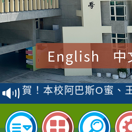
English
中
賀！本校參加桃園市中
賽 洪綺君教師榮獲社會
賀！本校阿巴斯O蜜、
名
倩參加桃園市科展 國小
賀！本校四年二班張O
名 指導老師王老師、陳
園市英語競賽國小朗讀
賀！本校參加桃園市中