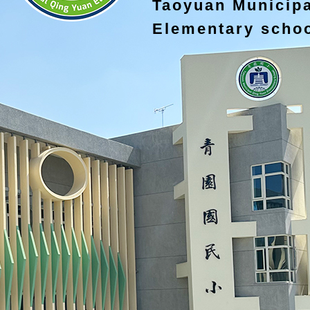
Taoyuan Municip
Elementary scho