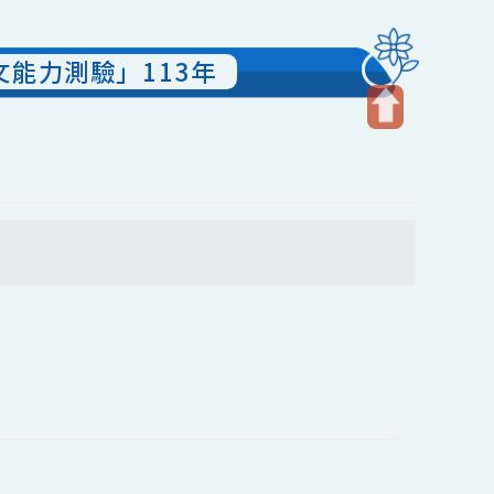
華語文能力測驗」113年
開
啟
上
方
搜尋
區
塊
案