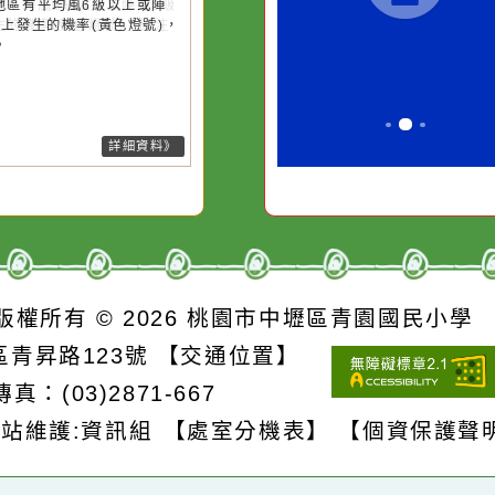
強風
滴污
在實現理想的路途中，
生活是一面鏡
污水
必須排除一切干擾，特
它笑，它就對
26-08-07, 10:27│中央氣象署
風外圍環流影響，7日上午至8日
的存
別是要看清那些美麗的
對它哭，它也
上基隆市、臺北市、新北市、桃
誘惑。
市、新竹市、新竹縣、南投縣、
雄市、屏東縣、宜蘭縣、花蓮
、臺東縣(含蘭嶼、綠島)、連江
局部地區有平均風6級以上或陣
8級以上發生的機率(黃色燈號)，
注意。
詳細資料》