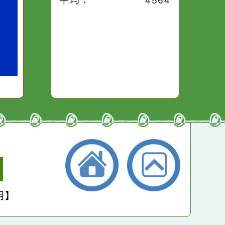
昨天：
1954
子。你對
本週：
15318
你笑；你
對你哭。
本月：
17175
總計：
264664
平均：
4564