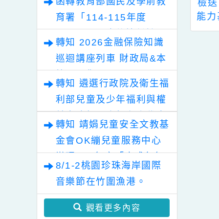
轉知有關中華民國志工總
會主辦「115年度模範志
願服務家庭暨志工終身奉
函轉教育部國民及學前教
3學年度暑假「市
檢送「113年度客語
獻獎表揚」
全市高國中小學
能力基礎級暨初級認
局
育署「114-115年度
家長的一封信」
證」宣傳海報及DM
COVID-19疫苗接種計
轉知 2026金融保險知識
畫」公費接種對象擴大為
巡迴講座列車 財政局&本
「滿6個月以上尚未接種
校關心您!
之民眾」措施，延長至
轉知 遴選行政院及衛生福
115年9月28日止
利部兒童及少年福利與權
益事務相關小組兒少代表
轉知 靖娟兒童安全文教基
教育局&本校關心您!
金會OK繃兒童服務中心