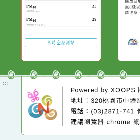
一杯清水因滴入一
水而變污濁，一杯
20
颱
卻不會因一滴清水
晚
在而變清澈。
園
高
縣
縣
風
請
即時空品測站