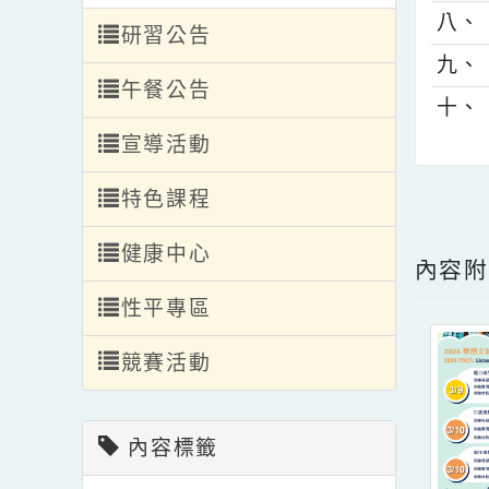
轉入轉出
七
編班公告
八
研習公告
九
午餐公告
十
宣導活動
特色課程
點擊
健康中心
內
性平專區
競賽活動