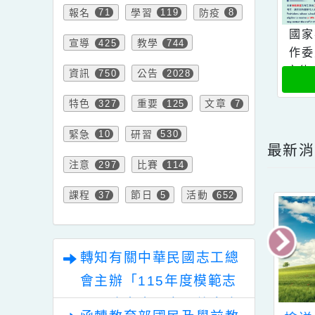
內容標籤
報名
學習
防疫
71
119
8
宣導
教學
425
744
文
資訊
公告
750
2028
特色
重要
文章
327
125
7
緊急
研習
10
530
最
注意
比賽
297
114
課程
節日
活動
37
5
652