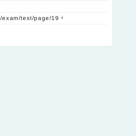
可參加華測FB粉絲專頁抽獎活動。詳情請見
om/SCTOP.TOCFL。
w/。
.php/exam/test/page/19。
內容