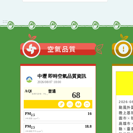
辦理115年度「未成年無
8/1-2桃園珍珠海岸國際
照駕駛處理推廣課程」 教
音樂節在竹圍漁港。
育局&本校關心您!
觀看更多內容
:::
空氣品質
作者：網路小語