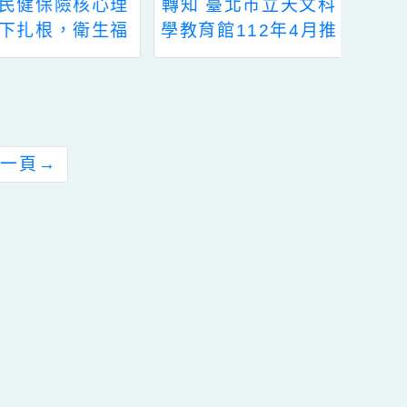
轉知 臺北市立天文科
轉知臺北市立啟聰學
學教育館112年4月推
校辦理111年度親師
出「天文親子營」天
生體驗營活動一案
文館一日遊活動，敬
請貴校鼓勵學生、老
師參與！
前往下一頁
→