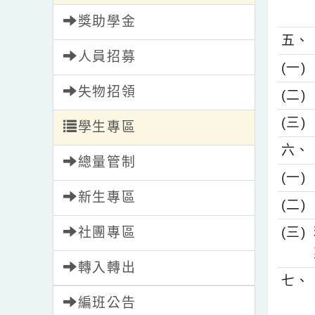
四
校園新聞
獎助學金
五
人員招募
(
失物招領
(
(
學生專區
六
總量管制
(
新生專區
(
(
社團專區