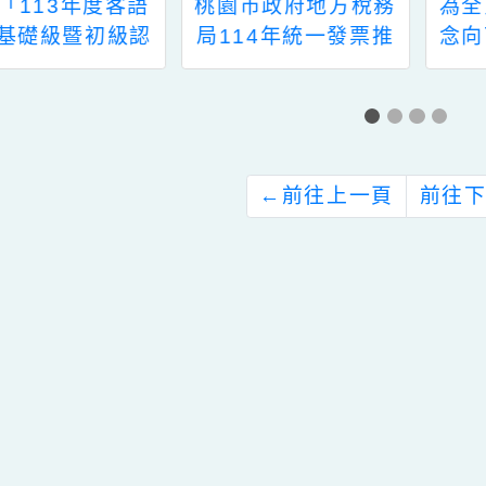
桃園市政府地方稅務
為全民健保險核心理
114年統一發票推
念向下扎根，衛生福
行辦理租稅美術創作
利部中央健康保險署
競賽
與如果兒童劇團合作
製作兩集健保小劇場
話劇影片及電子書，
提供貴校做為學童情
←
前往上一頁
意教育之用。