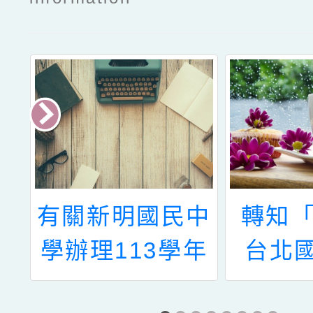
及
有關新明國民中
轉知「
處
學辦理113學年
台北
遇
度教育優先區親
『寒假