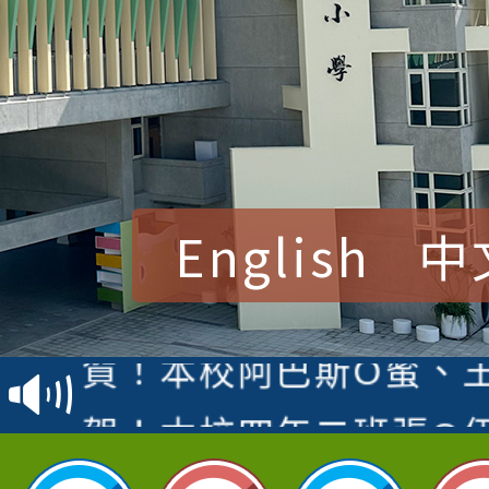
English
中
賀！本校參加桃園市中
賽 洪綺君教師榮獲社會
賀！本校阿巴斯O蜜、
名
倩參加桃園市科展 國小
賀！本校四年二班張O
名 指導老師王老師、陳
園市英語競賽國小朗讀
賀！本校參加桃園市中