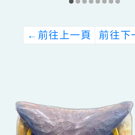
洋
職教育講座(二)
活動」
動
～讀 懂孩子的
及活
「多重宇宙」～
←
前往上一頁
前往下
網路世代的內在
焦慮與親子溝通
策略