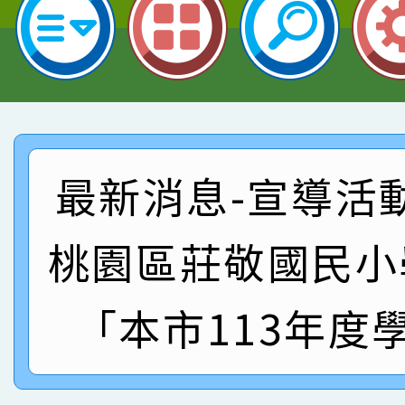
指導老師林老師
賽 劉文瑛教師榮獲教
賀！本校參與2026世
臺灣台語-第二名
市賽榮獲科學小創客佳
賀！本校參加桃園市中
創客第三名。
賽 洪綺君教師榮獲社會
賀！本校阿巴斯O蜜、
最新消息-宣導活
名
倩參加桃園市科展 國小
賀！本校四年二班張O
名 指導老師王老師、陳
桃園區莊敬國民小
園市英語競賽國小朗讀
賀！本校參加桃園市中
指導老師林老師
賽 劉文瑛教師榮獲教
賀！本校參與2026世
「本市113年度
臺灣台語-第二名
市賽榮獲科學小創客佳
創客第三名。