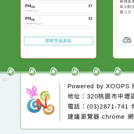
20
颱
晚
園
高
縣
縣
風
請
即時空品測站