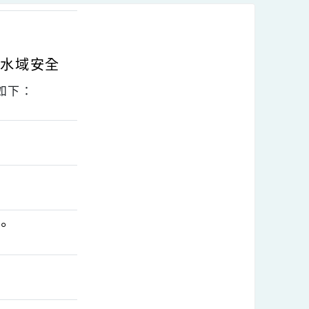
助宣導水域安全
10
招如下：
人員。
外小心。
。