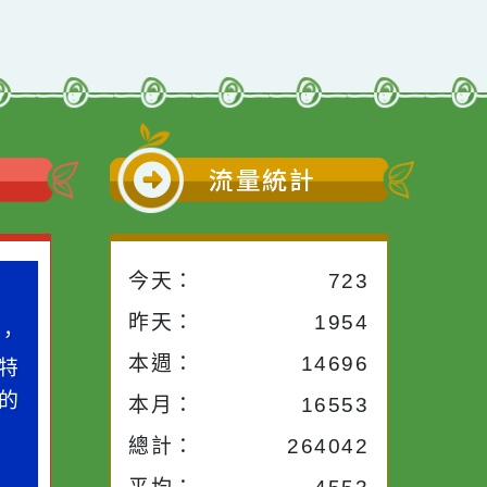
小語
流量統計
今天：
723
小語
作者：網路小語