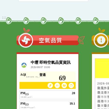
辦理115年度「未成年無
8/1-2桃園珍珠海岸國際
照駕駛處理推廣課程」 教
音樂節在竹圍漁港。
育局&本校關心您!
觀看更多內容
:::
空氣品質