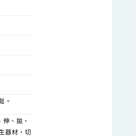
水。
。
。
戲水。
冷靜放鬆。