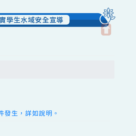
加強落實學生水域安全宣導
開
啟
上
方
搜尋
區
塊
外事件發生，詳如說明。