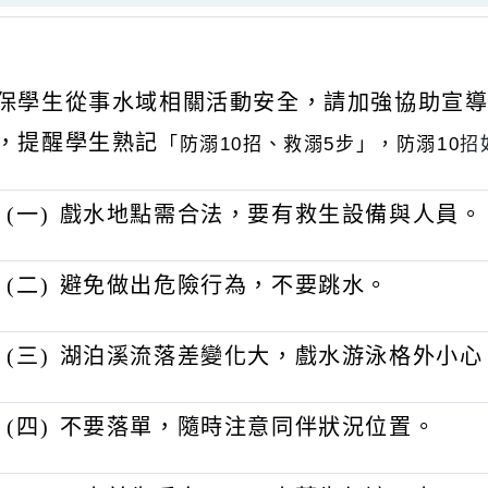
明:
確保學生從事水域相關活動安全，請加強協
念，提醒學生熟記
「防溺10招、救溺5步」
，防溺
(
一)
戲水地點需合法，要有救生設備與
(
二)
避免做出危險行為，不要跳水。
(
三)
湖泊溪流落差變化大，戲水游泳格
(
四)
不要落單，隨時注意同伴狀況位置