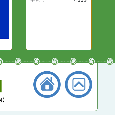
昨天：
1954
路途中，
生活是一面鏡子。你對
本週：
14696
干擾，特
它笑，它就對你笑；你
些美麗的
對它哭，它也對你哭。
本月：
16553
總計：
264042
平均：
4553