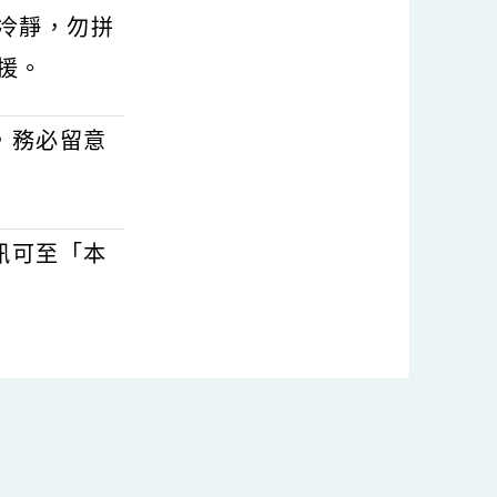
、叫、伸、拋、
周圍救生器材，切
要保持冷靜，勿拼
等待救援。
影響，務必留意
全。
關資訊可至「本
用。