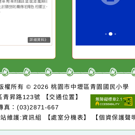
強風
一杯清水因滴入一滴污
在實現理想的
水而變污濁，一杯污水
必須排除一切
26-08-07, 10:27│中央氣象署
風外圍環流影響，7日上午至8日
卻不會因一滴清水的存
別是要看清那
上基隆市、臺北市、新北市、桃
在而變清澈。
誘惑。
市、新竹市、新竹縣、南投縣、
雄市、屏東縣、宜蘭縣、花蓮
、臺東縣(含蘭嶼、綠島)、連江
局部地區有平均風6級以上或陣
8級以上發生的機率(黃色燈號)，
注意。
詳細資料》