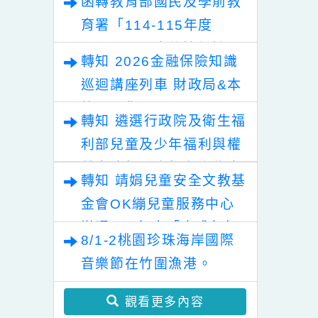
症及智能障礙主
業
轉知有關中華民國志工總
宣導海報及橫幅
anner）一案
會主辦「115年度模範志
願服務家庭暨志工終身奉
函轉教育部國民及學前教
獻獎表揚」
育署「114-115年度
COVID-19疫苗接種計
轉知 2026金融保險知識
畫」公費接種對象擴大為
巡迴講座列車 財政局&本
「滿6個月以上尚未接種
校關心您!
之民眾」措施，延長至
轉知 遴選行政院及衛生福
115年9月28日止
利部兒童及少年福利與權
益事務相關小組兒少代表
轉知 靖娟兒童安全文教基
教育局&本校關心您!
金會OK繃兒童服務中心