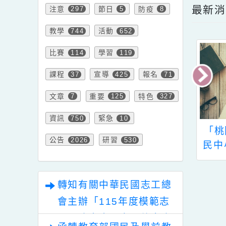
點擊
內容標籤
最
注意
節日
防疫
297
5
8
教學
活動
744
652
比賽
學習
114
119
課程
宣導
報名
37
425
71
文章
重要
特色
7
125
327
資訊
緊急
750
10
衛生福利部檢送
桃園市112學年度學
「
公告
研習
2026
530
際身心障礙者日
生音樂比賽實施計畫1
民
年12月3日）—
份。
究