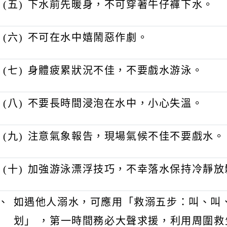
(
五)
下水前先暖身，不可穿著牛仔褲下
(
六)
不可在水中嬉鬧惡作劇。
(
七)
身體疲累狀況不佳，不要戲水游泳
(
八)
不要長時間浸泡在水中，小心失溫
(
九)
注意氣象報告，現場氣候不佳不要
(
十)
加強游泳漂浮技巧，不幸落水保持