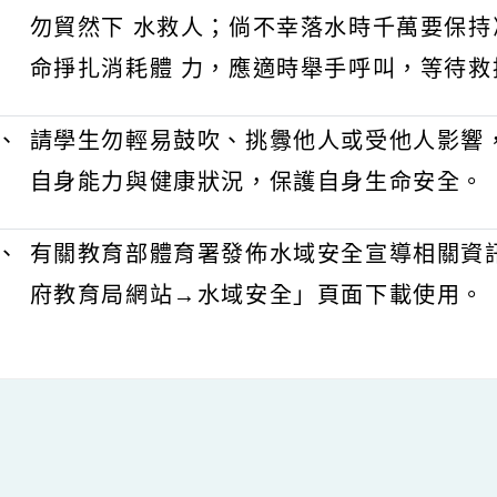
二、
如遇他人溺水，可應用「救溺五步：叫
划」 ，第一時間務必大聲求援，利用
勿貿然下 水救人；倘不幸落水時千萬
命掙扎消耗體 力，應適時舉手呼叫，
三、
請學生勿輕易鼓吹、挑釁他人或受他人
自身能力與健康狀況，保護自身生命安
四、
有關教育部體育署發佈水域安全宣導相
府教育局網站→水域安全」頁面下載使