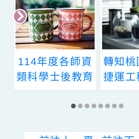
教
114年度各師資
轉知桃
將
類科學士後教育
捷運工
辦
學分班開班資訊
「桃園
政
1份
主線車
：
選活動
的
請見