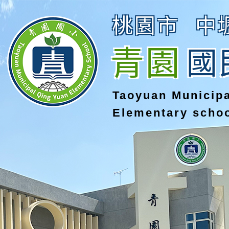
桃園市
中
青園
國
Taoyuan Municip
Elementary scho