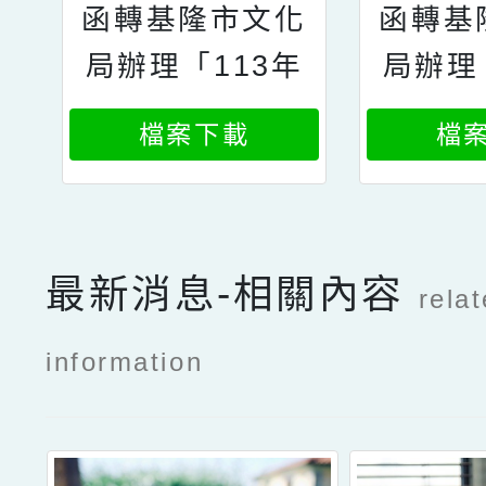
函轉基隆市文化
函轉基
局辦理「113年
局辦理
基隆海洋文學
基隆
檔案下載
檔
獎」及「113年
獎」及
文學創作出版補
文學創
助徵選」之簡
助徵
最新消息-相關內容
章、海報各1
章、
rela
式，敬請協助宣
式，敬
information
傳，並鼓勵所屬
傳，並
踴躍參加，請查
踴躍參
照2