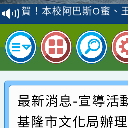
賽 洪綺君教師榮獲社會
賀！本校阿巴斯O蜜、
名
倩參加桃園市科展 國小
賀！本校四年二班張O
名 指導老師王老師、陳
園市英語競賽國小朗讀
賀！本校參加桃園市中
指導老師林老師
賽 劉文瑛教師榮獲教
賀！本校參與2026世
臺灣台語-第二名
市賽榮獲科學小創客佳
賀！本校參加桃園市中
創客第三名。
賽 洪綺君教師榮獲社會
賀！本校阿巴斯O蜜、
最新消息-宣導活
名
倩參加桃園市科展 國小
賀！本校四年二班張O
基隆市文化局辦理
名 指導老師王老師、陳
園市英語競賽國小朗讀
賀！本校參加桃園市中