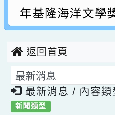
指導老師林老師
年基隆海洋文學
賽 劉文瑛教師榮獲教
賀！本校參與2026世
臺灣台語-第二名
市賽榮獲科學小創客佳
創客第三名。
返回首頁
選擇後頁面內容會更
最新消息 / 內容
新聞類型