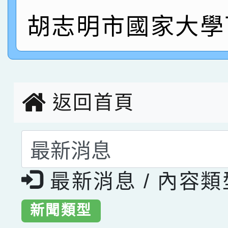
指導老師林老師
賽 劉文瑛教師榮獲教
賀！本校參與2026世
胡志明市國家大學
臺灣台語-第二名
市賽榮獲科學小創客佳
創客第三名。
返回首頁
選擇後頁面內容會更
最新消息 / 內容
新聞類型