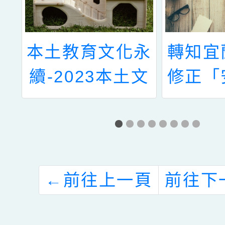
師
本土教育文化永
轉知宜
續-2023本土文
修正「
際
化教育研討會
客從事
競
活動範
選
校關
至
←
前往上一頁
前往下
日