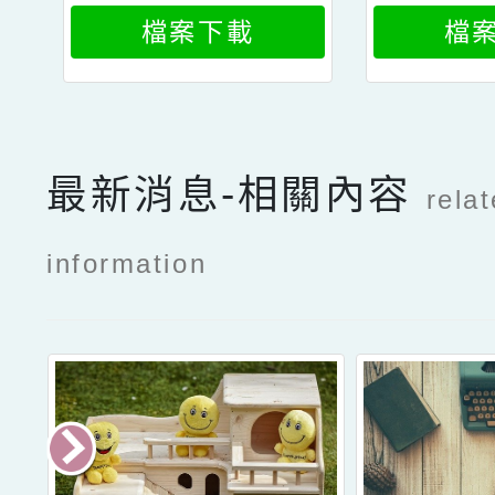
志明市國家大學
志明市
檔案下載
檔
下屬人文與社會
下屬人
科學大學合作辦
科學大
理「越南語能力
理「越
最新消息-相關內容
檢定測驗」報名
檢定測
rela
資訊一案2
資
information