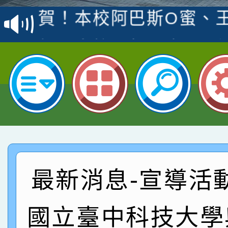
賽 洪綺君教師榮獲社會
賀！本校阿巴斯O蜜、
名
倩參加桃園市科展 國小
賀！本校四年二班張O
名 指導老師王老師、陳
園市英語競賽國小朗讀
賀！本校參加桃園市中
指導老師林老師
賽 劉文瑛教師榮獲教
賀！本校參與2026世
臺灣台語-第二名
市賽榮獲科學小創客佳
賀！本校參加桃園市中
創客第三名。
賽 洪綺君教師榮獲社會
賀！本校阿巴斯O蜜、
最新消息-宣導活
名
倩參加桃園市科展 國小
賀！本校四年二班張O
國立臺中科技大學
名 指導老師王老師、陳
園市英語競賽國小朗讀
賀！本校參加桃園市中