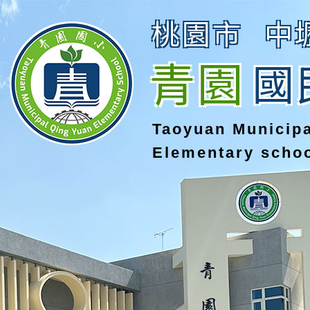
桃園市
中
青園
國
Taoyuan Municip
Elementary scho