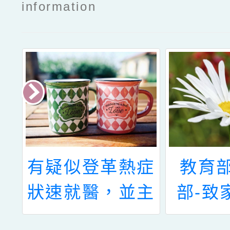
information
學
有疑似登革熱症
教育
束
狀速就醫，並主
部-致
動告知旅遊史、
封