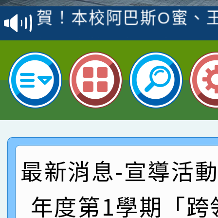
賽 洪綺君教師榮獲社會
賀！本校阿巴斯O蜜、
名
倩參加桃園市科展 國小
賀！本校四年二班張O
名 指導老師王老師、陳
園市英語競賽國小朗讀
賀！本校參加桃園市中
指導老師林老師
賽 劉文瑛教師榮獲教
賀！本校參與2026世
臺灣台語-第二名
市賽榮獲科學小創客佳
賀！本校參加桃園市中
創客第三名。
賽 洪綺君教師榮獲社會
賀！本校阿巴斯O蜜、
最新消息-宣導活動:
名
倩參加桃園市科展 國小
賀！本校四年二班張O
年度第1學期「跨
名 指導老師王老師、陳
園市英語競賽國小朗讀
賀！本校參加桃園市中