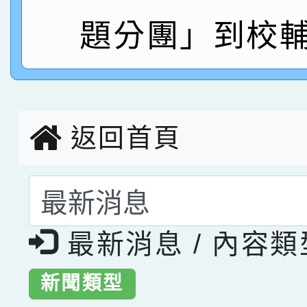
指導老師林老師
賽 劉文瑛教師榮獲教
題分團」到校輔
賀！本校參與2026世
臺灣台語-第二名
市賽榮獲科學小創客佳
創客第三名。
返回首頁
選擇後頁面內容會更
最新消息 / 內容
新聞類型