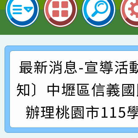
指導老師林老師
賽 劉文瑛教師榮獲教
賀！本校參與2026世
臺灣台語-第二名
市賽榮獲科學小創客佳
賀！本校參加桃園市中
創客第三名。
賽 洪綺君教師榮獲社會
賀！本校阿巴斯O蜜、
最新消息-宣導活
名
倩參加桃園市科展 國小
賀！本校四年二班張O
知〕中壢區信義國
名 指導老師王老師、陳
園市英語競賽國小朗讀
賀！本校參加桃園市中
指導老師林老師
賽 劉文瑛教師榮獲教
賀！本校參與2026世
辦理桃園市115
臺灣台語-第二名
市賽榮獲科學小創客佳