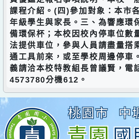
課程介紹。(四)參加對象：本市
年級學生與家長。三、為響應環
備環保杯；本校因校內停車位數
法提供車位，參與人員請盡量搭
通工具前來，或至學校周邊停車
義請洽本校特教組長曾議賢，電話
4573780分機612。
桃園市
中
青園
國