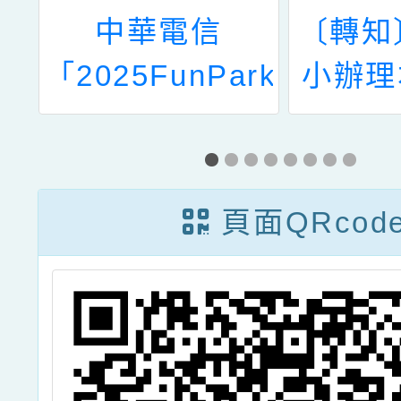
圖
中華電信
〔轉知
動
「2025FunPark
小辦理
講
童書星創獎-數
學年度
場
位繪本徵選與創
資賦優
意說故事競賽」
長親職
頁面QRcod