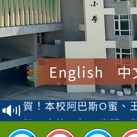
English
中
賀！本校參加桃園市中
賽 洪綺君教師榮獲社會
賀！本校阿巴斯O蜜、
名
倩參加桃園市科展 國小
賀！本校四年二班張O
名 指導老師王老師、陳
園市英語競賽國小朗讀
賀！本校參加桃園市中