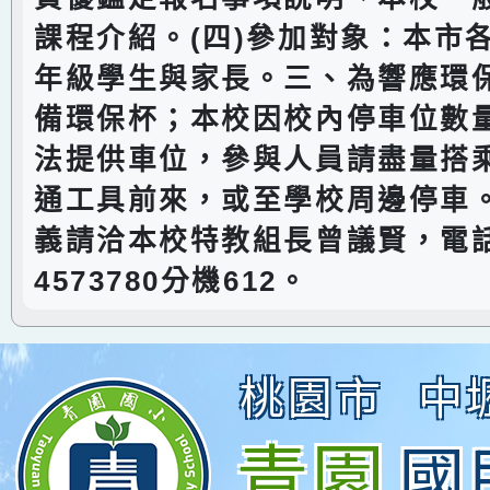
課程介紹。(四)參加對象：本市
年級學生與家長。三、為響應環
備環保杯；本校因校內停車位數
法提供車位，參與人員請盡量搭
通工具前來，或至學校周邊停車
義請洽本校特教組長曾議賢，電話
4573780分機612。
桃園市
中
青園
國