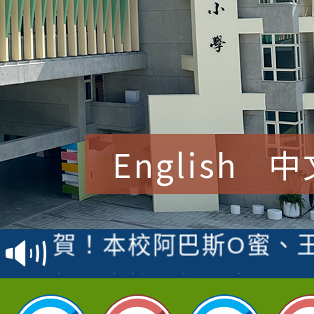
English
中
賀！本校參加桃園市中
賽 洪綺君教師榮獲社會
賀！本校阿巴斯O蜜、
名
倩參加桃園市科展 國小
賀！本校四年二班張O
名 指導老師王老師、陳
園市英語競賽國小朗讀
賀！本校參加桃園市中