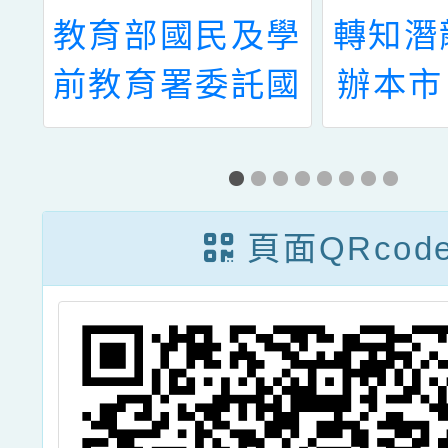
小
教育部國民及學
轉知潛
年
前教育署委託國
辦本市
親
立陽明交通大學
年度
脫
執行「112學年
(含正
-
度校園菸檳危害
路有
頁面QRcod
的
防制教育介入輔
動」，
」
導計畫」，辦理
參
校園菸檳危害防
制教育「網紅就