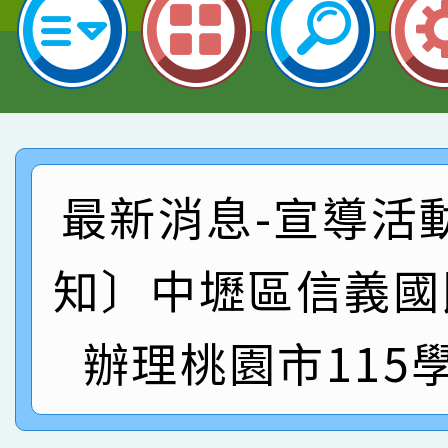
指導老師林老師
賽 劉文瑛教師榮獲教
賀！本校參與2026世
臺灣台語-第二名
市賽榮獲科學小創客佳
賀！本校參加桃園市中
創客第三名。
賽 洪綺君教師榮獲社會
賀！本校阿巴斯O蜜、
最新消息-宣導活
名
倩參加桃園市科展 國小
賀！本校四年二班張O
知〕中壢區信義國
名 指導老師王老師、陳
園市英語競賽國小朗讀
賀！本校參加桃園市中
指導老師林老師
賽 劉文瑛教師榮獲教
賀！本校參與2026世
辦理桃園市115
臺灣台語-第二名
市賽榮獲科學小創客佳