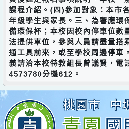
課程介紹。(四)參加對象：本市
年級學生與家長。三、為響應環
備環保杯；本校因校內停車位數
法提供車位，參與人員請盡量搭
通工具前來，或至學校周邊停車
義請洽本校特教組長曾議賢，電話
4573780分機612。
桃園市
中
青園
國