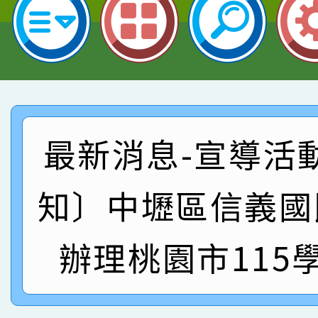
指導老師林老師
賽 劉文瑛教師榮獲教
賀！本校參與2026世
臺灣台語-第二名
市賽榮獲科學小創客佳
賀！本校參加桃園市中
創客第三名。
賽 洪綺君教師榮獲社會
賀！本校阿巴斯O蜜、
最新消息-宣導活
名
倩參加桃園市科展 國小
賀！本校四年二班張O
名 指導老師王老師、陳
園市英語競賽國小朗讀
賀！本校參加桃園市中
知〕中壢區信義國
指導老師林老師
賽 劉文瑛教師榮獲教
賀！本校參與2026世
辦理桃園市115
臺灣台語-第二名
市賽榮獲科學小創客佳
創客第三名。