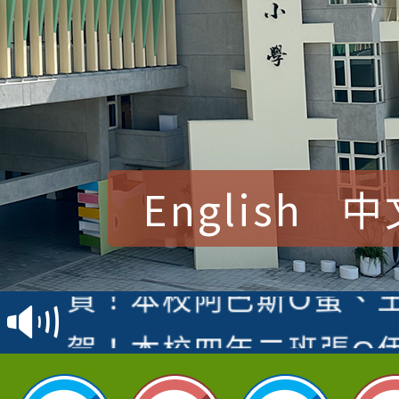
English
中
賀！本校參加桃園市中
賽 洪綺君教師榮獲社會
賀！本校阿巴斯O蜜、
名
倩參加桃園市科展 國小
賀！本校四年二班張O
名 指導老師王老師、陳
園市英語競賽國小朗讀
賀！本校參加桃園市中