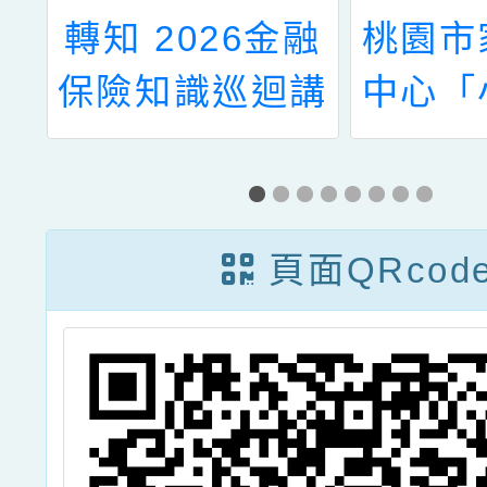
天
轉知 2026金融
桃園市
館
保險知識巡迴講
中心「
出
座列車 財政局&
福Pod
」
本校關心您!
「蛇來
活
樂聚
頁面QRcod
說