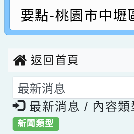
指導老師林老師
賽 劉文瑛教師榮獲教
賀！本校參與2026世
要點-桃園市中壢
臺灣台語-第二名
市賽榮獲科學小創客佳
創客第三名。
返回首頁
選擇後頁面內容會更
最新消息 / 內容
新聞類型