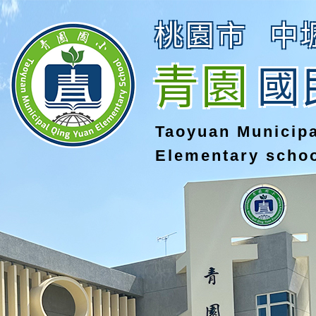
桃園市
中
青園
國
Taoyuan Municip
Elementary scho