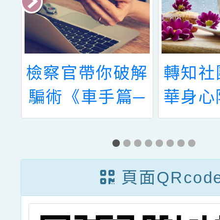
紀
檢察官帶你破解
轉知社
一
騙術《車手篇─
華身心
主
上門取款全是
休閒服
教
騙》(請點我)
社團法
申
身心障
頁面QRcod
展協會
之「跳