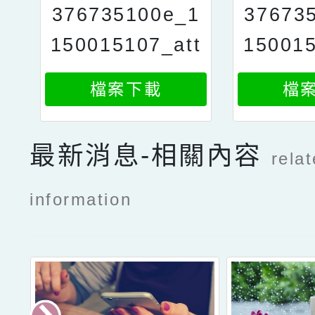
376735100e_1
37673
150015107_att
150015
ach1
檔案下載
檔
最新消息-相關內容
rela
information