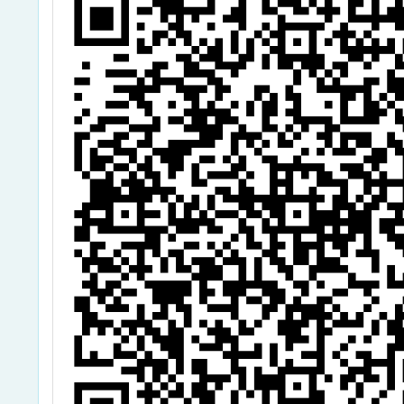
音符-
樂蒂心
啦隊比
查