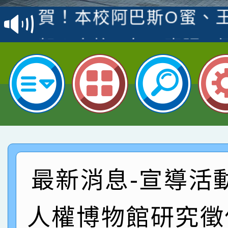
賽 洪綺君教師榮獲社會
賀！本校阿巴斯O蜜、
名
倩參加桃園市科展 國小
賀！本校四年二班張O
名 指導老師王老師、陳
園市英語競賽國小朗讀
賀！本校參加桃園市中
指導老師林老師
賽 劉文瑛教師榮獲教
賀！本校參與2026世
臺灣台語-第二名
市賽榮獲科學小創客佳
賀！本校參加桃園市中
創客第三名。
賽 洪綺君教師榮獲社會
賀！本校阿巴斯O蜜、
最新消息-宣導活
名
倩參加桃園市科展 國小
賀！本校四年二班張O
人權博物館研究徵
名 指導老師王老師、陳
園市英語競賽國小朗讀
賀！本校參加桃園市中