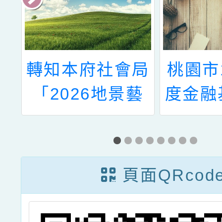
科
轉知本府社會局
桃園市
辦
「2026地景藝
度金融
學
術節」志工召募
教學行
理
簡章
選
」
頁面QRcod