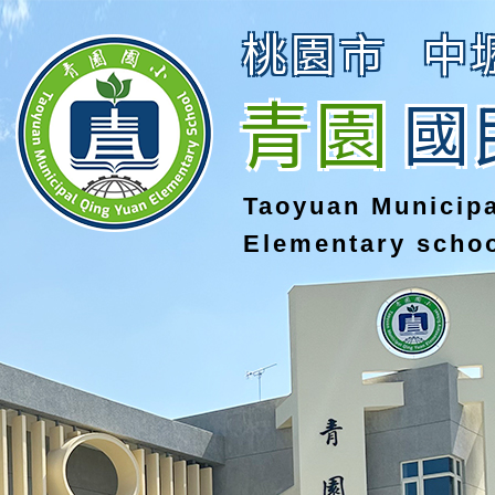
桃園市
中
青園
國
Taoyuan Municip
Elementary scho