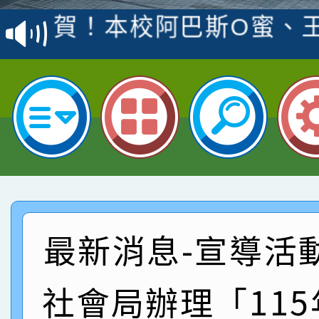
賽 洪綺君教師榮獲社會
賀！本校阿巴斯O蜜、
名
倩參加桃園市科展 國小
賀！本校四年二班張O
名 指導老師王老師、陳
園市英語競賽國小朗讀
賀！本校參加桃園市中
指導老師林老師
賽 劉文瑛教師榮獲教
賀！本校參與2026世
臺灣台語-第二名
市賽榮獲科學小創客佳
賀！本校參加桃園市中
創客第三名。
賽 洪綺君教師榮獲社會
賀！本校阿巴斯O蜜、
最新消息-宣導活
名
倩參加桃園市科展 國小
賀！本校四年二班張O
社會局辦理「11
名 指導老師王老師、陳
園市英語競賽國小朗讀
賀！本校參加桃園市中