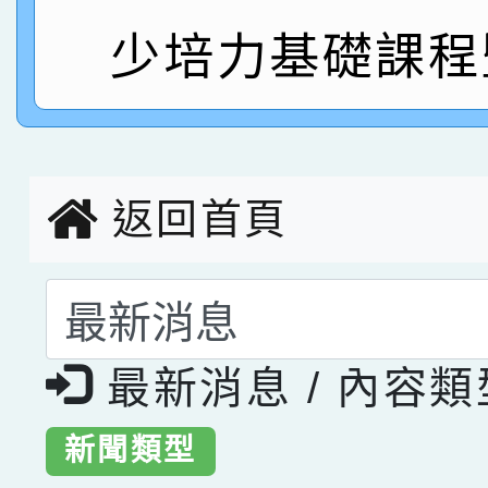
指導老師林老師
少培力基礎課程
賽 劉文瑛教師榮獲教
賀！本校參與2026世
臺灣台語-第二名
市賽榮獲科學小創客佳
創客第三名。
返回首頁
選擇後頁面內容會更
最新消息 / 內容
新聞類型