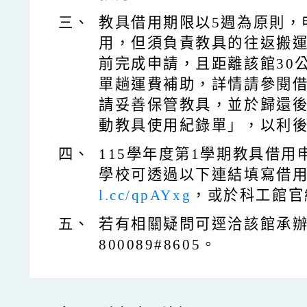
三、
教具借用期限以5週為原則，
用，但須負責教具的往返搬運。
前完成申請，且距離該館30
單趟運費補助，詳情請參閱
請妥善保管教具，並於歸還後
動教具使用紀錄單」，以利
四、
115學年度第1學期教具借
學校可透過以下連結填寫借
l.cc/qpAYxg
，或於科工館官
五、
若有相關疑問可逕洽該館承辦
800089#8605。