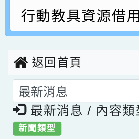
指導老師林老師
賽 劉文瑛教師榮獲教
行動教具資源借用
賀！本校參與2026世
臺灣台語-第二名
市賽榮獲科學小創客佳
創客第三名。
返回首頁
選擇後頁面內容會更
最新消息 / 內容
新聞類型