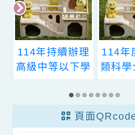
大
114年持續辦理
114
6
高級中等以下學
類科學
教
校教師在職進修
學分班
討
學分班一案
動
頁面QRcod