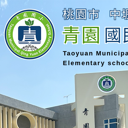
桃園市
中
青園
國
Taoyuan Municip
Elementary scho