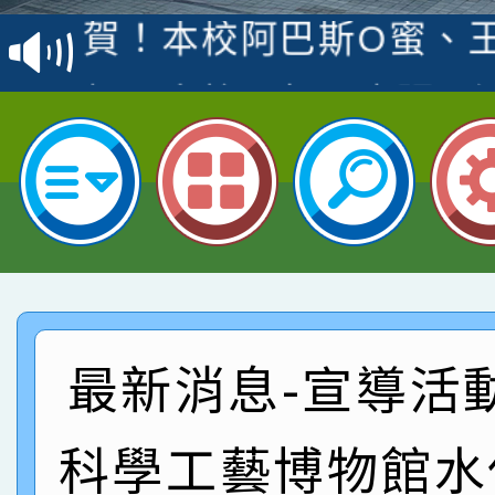
賽 洪綺君教師榮獲社會
賀！本校阿巴斯O蜜、
名
倩參加桃園市科展 國小
賀！本校四年二班張O
名 指導老師王老師、陳
園市英語競賽國小朗讀
賀！本校參加桃園市中
指導老師林老師
賽 劉文瑛教師榮獲教
賀！本校參與2026世
臺灣台語-第二名
市賽榮獲科學小創客佳
賀！本校參加桃園市中
創客第三名。
賽 洪綺君教師榮獲社會
賀！本校阿巴斯O蜜、
最新消息-宣導活
名
倩參加桃園市科展 國小
賀！本校四年二班張O
科學工藝博物館水
名 指導老師王老師、陳
園市英語競賽國小朗讀
賀！本校參加桃園市中