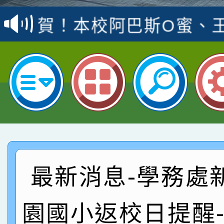
賽 洪綺君教師榮獲社會
賀！本校阿巴斯O蜜、
名
倩參加桃園市科展 國小
賀！本校四年二班張O
名 指導老師王老師、陳
園市英語競賽國小朗讀
賀！本校參加桃園市中
指導老師林老師
賽 劉文瑛教師榮獲教
賀！本校參與2026世
臺灣台語-第二名
市賽榮獲科學小創客佳
賀！本校參加桃園市中
創客第三名。
賽 洪綺君教師榮獲社會
賀！本校阿巴斯O蜜、
最新消息-學務處
名
倩參加桃園市科展 國小
賀！本校四年二班張O
園國小返校日提醒
名 指導老師王老師、陳
園市英語競賽國小朗讀
賀！本校參加桃園市中