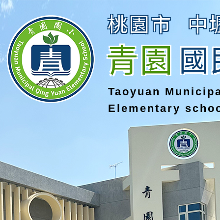
桃園市
中
青園
國
Taoyuan Municip
Elementary scho