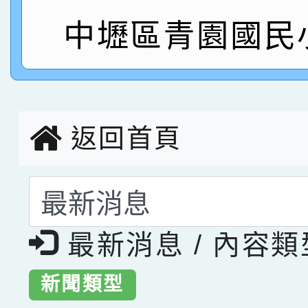
中壢區青園國民
指導老師林老師
賽 劉文瑛教師榮獲教
賀！本校參與2026世
臺灣台語-第二名
市賽榮獲科學小創客佳
創客第三名。
返回首頁
選擇後頁面內容會更
最新消息 / 內容
新聞類型