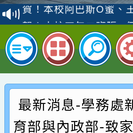
賽 洪綺君教師榮獲社會
賀！本校阿巴斯O蜜、
名
倩參加桃園市科展 國小
賀！本校四年二班張O
名 指導老師王老師、陳
園市英語競賽國小朗讀
賀！本校參加桃園市中
指導老師林老師
賽 劉文瑛教師榮獲教
賀！本校參與2026世
臺灣台語-第二名
市賽榮獲科學小創客佳
賀！本校參加桃園市中
創客第三名。
賽 洪綺君教師榮獲社會
賀！本校阿巴斯O蜜、
最新消息-學務處
名
倩參加桃園市科展 國小
賀！本校四年二班張O
育部與內政部-致
名 指導老師王老師、陳
園市英語競賽國小朗讀
賀！本校參加桃園市中