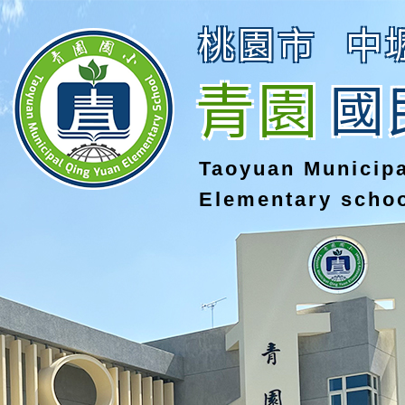
桃園市
中
青園
國
Taoyuan Municip
Elementary scho