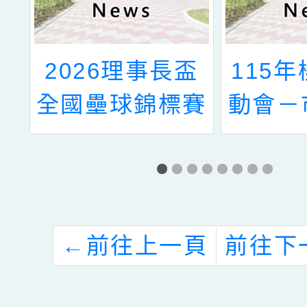
日
2026理事長盃
115
桃
全國壘球錦標賽
動會－
疫
艇水球
五
全民運
隊輕艇
←
前往上一頁
前往下