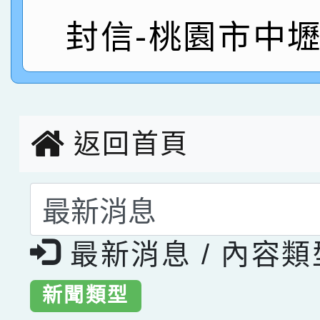
指導老師林老師
賽 劉文瑛教師榮獲教
賀！本校參與2026世
封信-桃園市中
臺灣台語-第二名
市賽榮獲科學小創客佳
創客第三名。
返回首頁
選擇後頁面內容會更
最新消息 / 內容
新聞類型