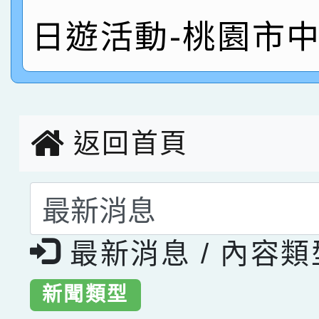
指導老師林老師
賽 劉文瑛教師榮獲教
日遊活動-桃園市
賀！本校參與2026世
臺灣台語-第二名
市賽榮獲科學小創客佳
創客第三名。
返回首頁
選擇後頁面內容會更
最新消息 / 內容
新聞類型