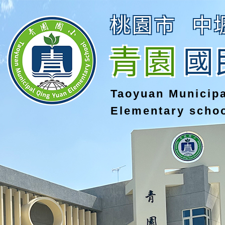
桃園市
中
青園
國
Taoyuan Municip
Elementary scho