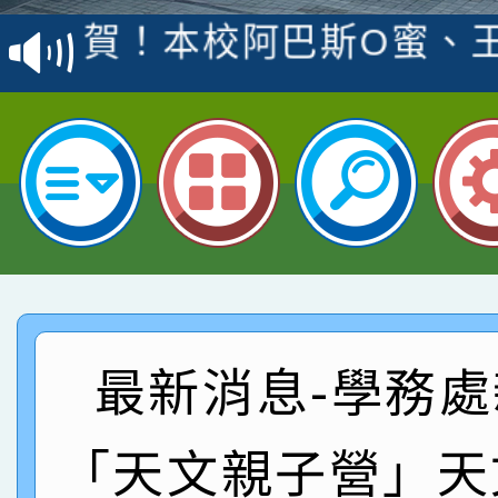
賽 洪綺君教師榮獲社會
賀！本校阿巴斯O蜜、
名
倩參加桃園市科展 國小
賀！本校四年二班張O
名 指導老師王老師、陳
園市英語競賽國小朗讀
賀！本校參加桃園市中
指導老師林老師
賽 劉文瑛教師榮獲教
賀！本校參與2026世
臺灣台語-第二名
市賽榮獲科學小創客佳
賀！本校參加桃園市中
創客第三名。
賽 洪綺君教師榮獲社會
賀！本校阿巴斯O蜜、
最新消息-學務處
名
倩參加桃園市科展 國小
賀！本校四年二班張O
「天文親子營」天
名 指導老師王老師、陳
園市英語競賽國小朗讀
賀！本校參加桃園市中