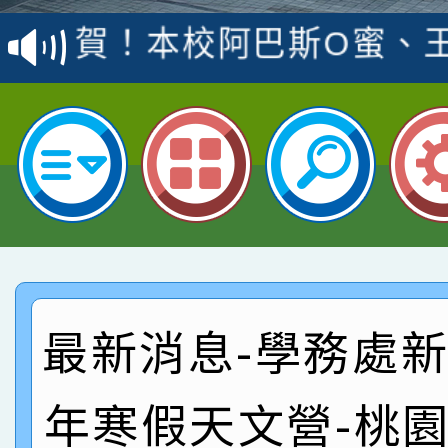
賽 洪綺君教師榮獲社會
賀！本校阿巴斯O蜜、
名
倩參加桃園市科展 國小
賀！本校四年二班張O
名 指導老師王老師、陳
園市英語競賽國小朗讀
賀！本校參加桃園市中
指導老師林老師
賽 劉文瑛教師榮獲教
賀！本校參與2026世
臺灣台語-第二名
市賽榮獲科學小創客佳
賀！本校參加桃園市中
創客第三名。
賽 洪綺君教師榮獲社會
賀！本校阿巴斯O蜜、
最新消息-學務處新聞
名
倩參加桃園市科展 國小
賀！本校四年二班張O
年寒假天文營-桃
名 指導老師王老師、陳
園市英語競賽國小朗讀
賀！本校參加桃園市中