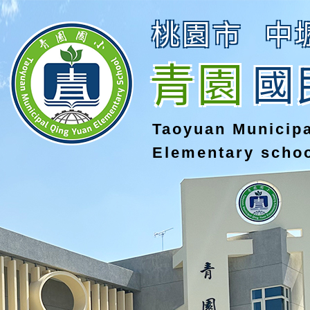
桃園市
中
青園
國
Taoyuan Municip
Elementary scho