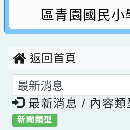
區青園國民小
指導老師林老師
賽 劉文瑛教師榮獲教
賀！本校參與2026世
臺灣台語-第二名
市賽榮獲科學小創客佳
創客第三名。
返回首頁
選擇後頁面內容會更
最新消息 / 內容
新聞類型