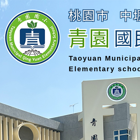
桃園市
中
青園
國
Taoyuan Municip
Elementary scho