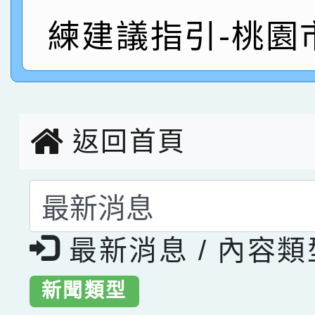
練建議指引-桃園
指導老師林老師
賽 劉文瑛教師榮獲教
賀！本校參與2026世
臺灣台語-第二名
市賽榮獲科學小創客佳
創客第三名。
返回首頁
選擇後頁面內容會更
最新消息 / 內容
新聞類型