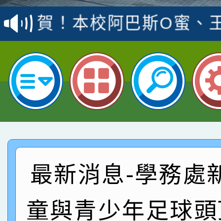
賽 洪綺君教師榮獲社會
賀！本校阿巴斯O蜜、
名
倩參加桃園市科展 國小
賀！本校四年二班張O
名 指導老師王老師、陳
園市英語競賽國小朗讀
賀！本校參加桃園市中
指導老師林老師
賽 劉文瑛教師榮獲教
賀！本校參與2026世
臺灣台語-第二名
市賽榮獲科學小創客佳
賀！本校參加桃園市中
創客第三名。
賽 洪綺君教師榮獲社會
賀！本校阿巴斯O蜜、
最新消息-學務處
名
倩參加桃園市科展 國小
賀！本校四年二班張O
童與青少年足球頭
名 指導老師王老師、陳
園市英語競賽國小朗讀
賀！本校參加桃園市中