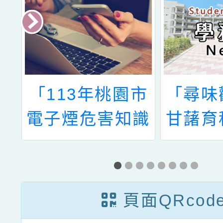
校
「113年桃園市
「尋味
職
電子煙危害知識
甘藷育
賽
答題抽好禮問卷
古法製
活動」
與重生
地文
頁面QRcod