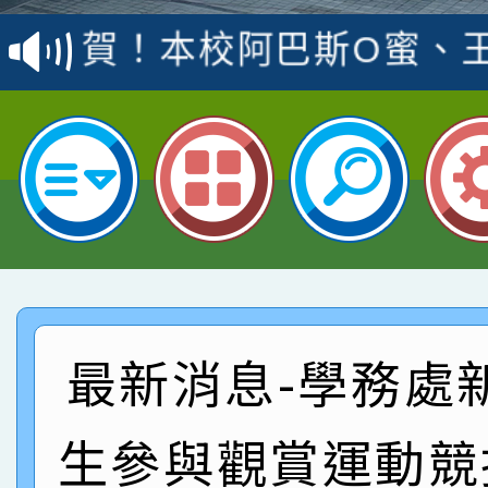
賽 洪綺君教師榮獲社會
賀！本校阿巴斯O蜜、
名
倩參加桃園市科展 國小
賀！本校四年二班張O
名 指導老師王老師、陳
園市英語競賽國小朗讀
賀！本校參加桃園市中
指導老師林老師
賽 劉文瑛教師榮獲教
賀！本校參與2026世
臺灣台語-第二名
市賽榮獲科學小創客佳
賀！本校參加桃園市中
創客第三名。
賽 洪綺君教師榮獲社會
賀！本校阿巴斯O蜜、
最新消息-學務處
名
倩參加桃園市科展 國小
賀！本校四年二班張O
生參與觀賞運動競
名 指導老師王老師、陳
園市英語競賽國小朗讀
賀！本校參加桃園市中