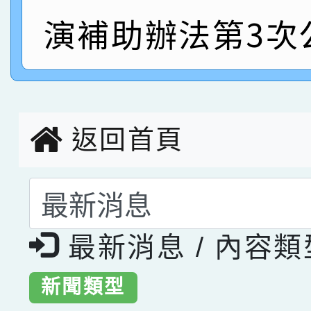
演補助辦法第3次
指導老師林老師
賽 劉文瑛教師榮獲教
賀！本校參與2026世
臺灣台語-第二名
市賽榮獲科學小創客佳
創客第三名。
返回首頁
選擇後頁面內容會更
最新消息 / 內容
新聞類型