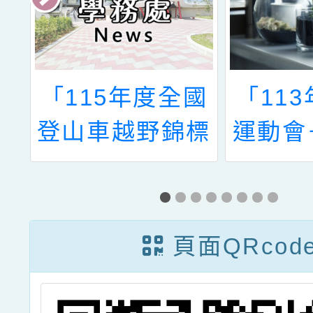
國
「115年度全國
「11
錦
登山車越野錦標
運動會
程
賽暨國手選拔
國際標
賽」及「115年
賽」變
度全國登山車下
頁面QRcod
坡錦標賽暨國手
選拔賽」