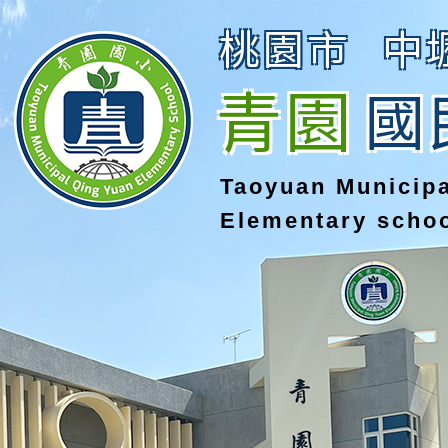
桃園市
中
青園
國
Taoyuan Municip
Elementary scho