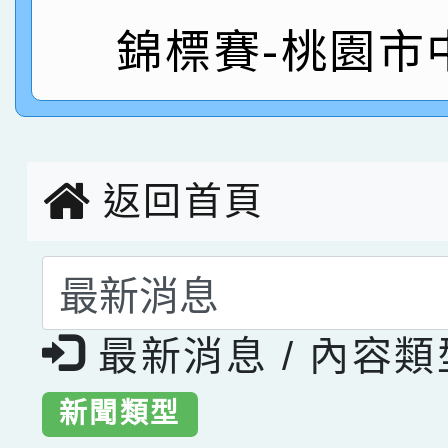
錦標賽-桃園市
臺灣台語-第二名
市賽榮獲科學小創客佳
創客第三名。
返回首頁
選擇後頁面內容會更
最新消息 / 內容
新聞類型