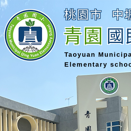
桃園市
中
青園
國
Taoyuan Municip
Elementary scho