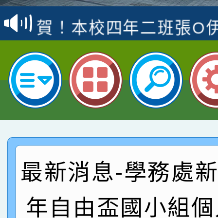
名
倩參加桃園市科展 國小
賀！本校四年二班張O
名 指導老師王老師、陳
園市英語競賽國小朗讀
賀！本校參加桃園市中
指導老師林老師
賽 劉文瑛教師榮獲教
賀！本校參與2026世
臺灣台語-第二名
市賽榮獲科學小創客佳
賀！本校參加桃園市中
創客第三名。
賽 洪綺君教師榮獲社會
賀！本校阿巴斯O蜜、
名
倩參加桃園市科展 國小
賀！本校四年二班張O
最新消息-學務處新聞
名 指導老師王老師、陳
園市英語競賽國小朗讀
賀！本校參加桃園市中
年自由盃國小組個
指導老師林老師
賽 劉文瑛教師榮獲教
賀！本校參與2026世