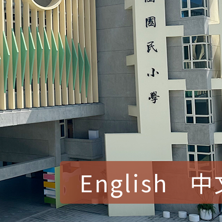
English
中
賀！本校參加桃園市中
賽 洪綺君教師榮獲社會
賀！本校阿巴斯O蜜、