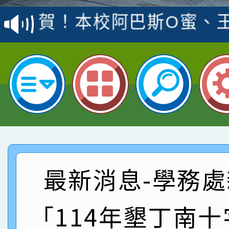
賽 洪綺君教師榮獲社會
賀！本校阿巴斯O蜜、
名
倩參加桃園市科展 國小
賀！本校四年二班張O
名 指導老師王老師、陳
園市英語競賽國小朗讀
賀！本校參加桃園市中
指導老師林老師
賽 劉文瑛教師榮獲教
賀！本校參與2026世
臺灣台語-第二名
市賽榮獲科學小創客佳
賀！本校參加桃園市中
創客第三名。
賽 洪綺君教師榮獲社會
賀！本校阿巴斯O蜜、
最新消息-學務處
名
倩參加桃園市科展 國小
賀！本校四年二班張O
「114年墾丁南
名 指導老師王老師、陳
園市英語競賽國小朗讀
賀！本校參加桃園市中