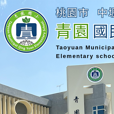
桃園市
中
青園
國
Taoyuan Municip
Elementary scho