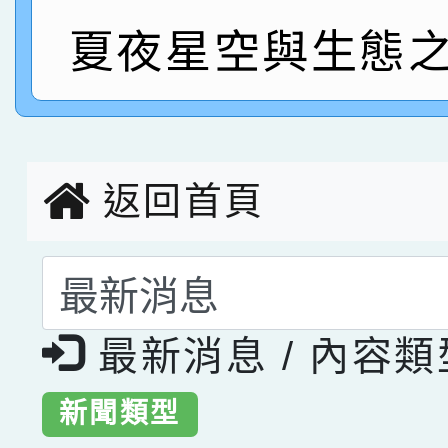
夏夜星空與生態之
指導老師林老師
賽 劉文瑛教師榮獲教
賀！本校參與2026世
臺灣台語-第二名
市賽榮獲科學小創客佳
創客第三名。
返回首頁
選擇後頁面內容會更
最新消息 / 內容
新聞類型