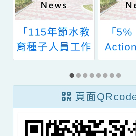
總
「115年節水教
「5% 
標
育種子人員工作
Acti
共
坊」
計平臺
續發展
行動案
頁面QRcod