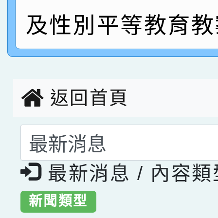
指導老師林老師
賽 劉文瑛教師榮獲教
賀！本校參與2026世
及性別平等教育教
臺灣台語-第二名
市賽榮獲科學小創客佳
創客第三名。
返回首頁
選擇後頁面內容會更
最新消息 / 內容
新聞類型