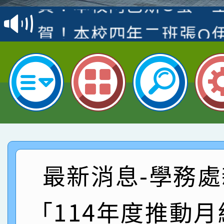
名
倩參加桃園市科展 國小
賀！本校四年二班張O
名 指導老師王老師、陳
園市英語競賽國小朗讀
賀！本校參加桃園市中
指導老師林老師
賽 劉文瑛教師榮獲教
賀！本校參與2026世
臺灣台語-第二名
市賽榮獲科學小創客佳
賀！本校參加桃園市中
創客第三名。
賽 洪綺君教師榮獲社會
賀！本校阿巴斯O蜜、
名
最新消息-學務處
倩參加桃園市科展 國小
賀！本校四年二班張O
名 指導老師王老師、陳
園市英語競賽國小朗讀
賀！本校參加桃園市中
「114年度推動