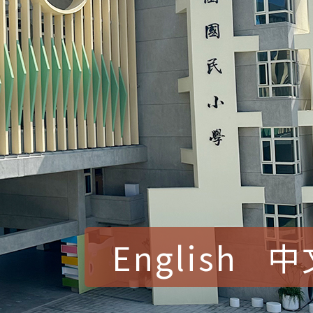
English
中
賀！本校參加桃園市中
賽 洪綺君教師榮獲社會
賀！本校阿巴斯O蜜、