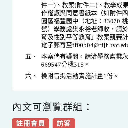
件一)、教案(附件二)、教學成
作權讓與同意書紙本（如附件
園區福豐國中（地址：33070 
號）學務處樊永裕老師收，請
育及性別平等教育」教案競賽
電子郵寄至ff00b04@ffjh.tyc.ed
五、
本案倘有疑問，請洽學務處樊永裕
669547分機315。
六、
檢附旨揭活動實施計畫1份。
內文可瀏覽群組：
註冊會員
訪客