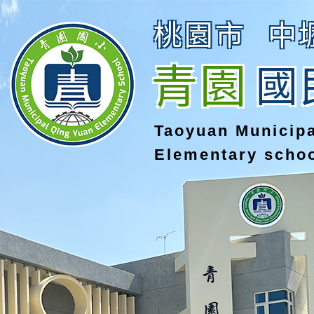
桃園市
中
青園
國
Taoyuan Municip
Elementary scho