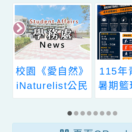
》
115年青埔國中
「能源
公民
暑期籃球訓練營
種子教
培