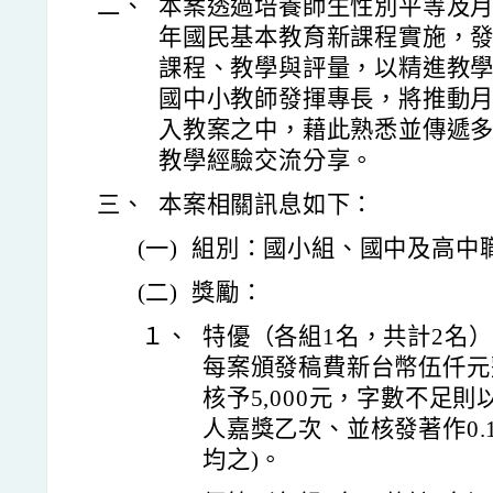
二、
本案透過培養師生性別平等及月
年國民基本教育新課程實施，
課程、教學與評量，以精進教
國中小教師發揮專長，將推動
入教案之中，藉此熟悉並傳遞
教學經驗交流分享。
三、
本案相關訊息如下：
(一)
組別：國小組、國中及高中職
(二)
獎勵：
１、
特優（各組1名，共計2名
每案頒發稿費新台幣伍仟元整
核予5,000元，字數不足
人嘉獎乙次、並核發著作0.
均之)。