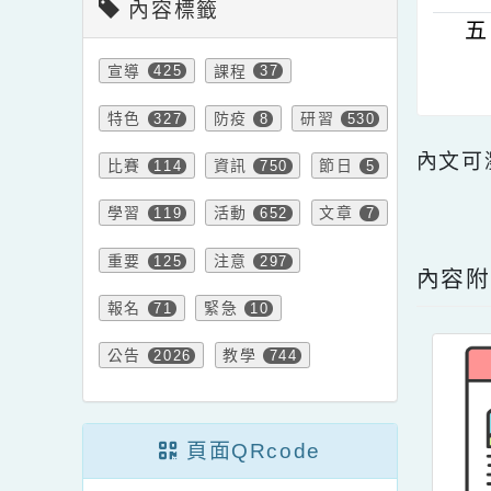
內容標籤
宣導
課程
425
37
特色
防疫
研習
327
8
530
內文
比賽
資訊
節日
114
750
5
點擊
學習
活動
文章
119
652
7
重要
注意
125
297
內
報名
緊急
71
10
公告
教學
2026
744