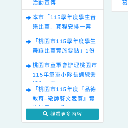
樂比賽及師生本土語及新
住民語歌謠比賽實施要點
「2026桃園藝術巡演」
5學年度忠貞國小
同學在暑假期間，切
本
各1份
活動宣傳
班新生入學甄選
勿前往未經許可、無
簡章
救生人員或已設置危
本市「115學年度學生音
險標示之溪流、河
樂比賽」賽程安排一案
川、埤塘及圳排等場
所戲水。
「桃園市115學年度學生
舞蹈比賽實施要點」1份
桃園市童軍會辦理桃園市
115年童軍小隊長訓練營
活動一案
「桃園市115年度『品德