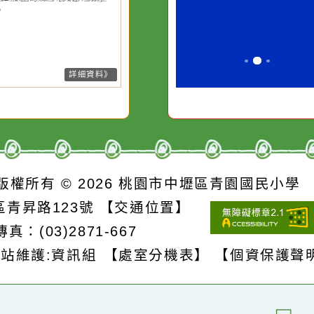
水而變污濁，一杯污水
必須排除一切
26-08-07, 10:27│中央氣象署
風外圍環流影響，7日上午至8日
卻不會因一滴清水的存
別是要看清那
上基隆市、臺北市、新北市、桃
在而變清澈。
誘惑。
市、新竹市、新竹縣、南投縣、
雄市、屏東縣、宜蘭縣、花蓮
、臺東縣(含蘭嶼、綠島)、連江
局部地區有平均風6級以上或陣
8級以上發生的機率(黃色燈號)，
注意。
詳細資料》
S
版權所有 © 2026
桃園市中壢區青園國民