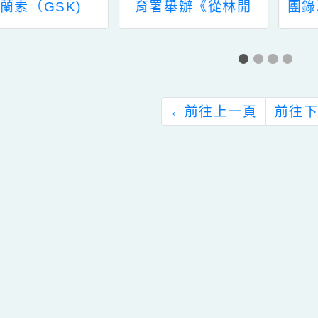
校流感疫苗廠牌為
農業部林業及自然保
葛蘭素（GSK)
育署舉辦《從林開
始．好木生活》臺灣
木育的願景與展望發
布會
←
前往上一頁