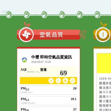
教育–敬師藝文競賽』實
施計畫」1份
觀看更多內容
:::
空氣品質