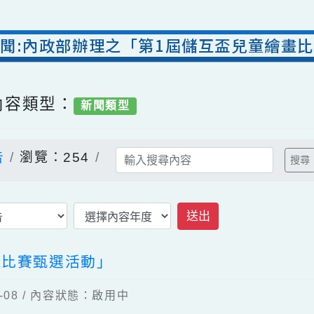
處新聞:內政部辦理之「第1屆儲互盃兒童
/ 內容類型：
新聞類型
公告
瀏覽：254
送出
繪畫比賽甄選活動」
08-08 / 內容狀態：啟用中