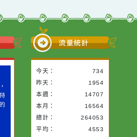
小語
流量統計
今天：
734
小語
作者：網路小語
昨天：
1954
路途中，
生活是一面鏡子。你對