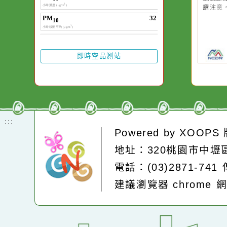
20
颱
晚
園
高
縣
縣
風
請
即時空品測站
:::
Powered by
XOOP