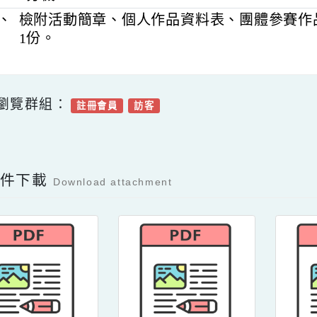
中華民國儲蓄互助協會行政組曾專員，電話：0
2分機8205。
五、
檢附活動簡章、個人作品資料表、團體
1份。
可瀏覽群組：
註冊會員
訪客
Facebook分享及讚按鈕，會開啟新視窗輸入
容附件下載
Download attachment