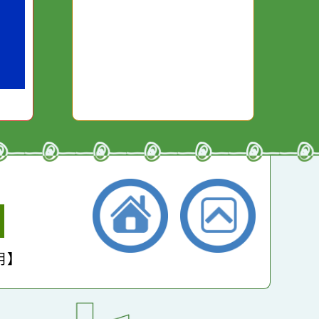
本週：
14707
干擾，特
它笑，它就對你笑；你
些美麗的
對它哭，它也對你哭。
本月：
16564
總計：
264053
平均：
4553
小學