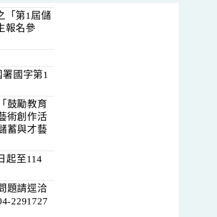
辦理之「第1屆儲
勵學生報名參
日臺教國署國字第1
目的中「鼓勵教育
，透過藝術創作活
，結合儲蓄與才藝
為即日起至114
賽相關問題請逕洽