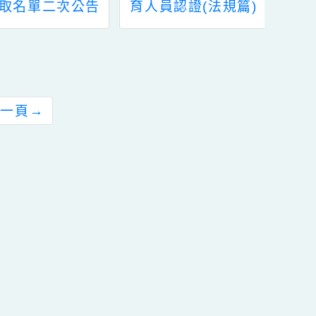
113學年暑期課後社
理「114年度環境教
團錄取名單二次公告
育人員認證(法規篇)
展延研習」
前往下一頁
→