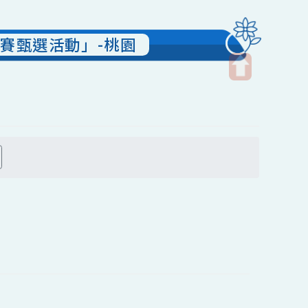
繪畫比賽甄選活動」-桃園
開
啟
上
方
搜尋
區
塊