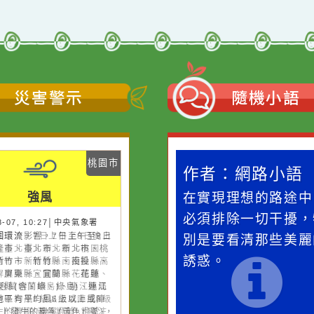
災害警示
隨機
桃園市
作者：網路小語
作者：網路
強風
一杯清水因滴入一滴污
在實現理想的