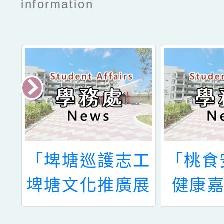
information
藝
「埤塘巡護志工
「桃食
慶
埤塘文化推廣展
健康嘉
公
暨生態瓶製作
舞