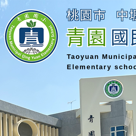
桃園市
中
青園
國
Taoyuan Municip
Elementary scho