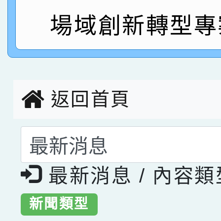
場域創新轉型專
指導老師林老師
賽 劉文瑛教師榮獲教
賀！本校參與2026世
臺灣台語-第二名
市賽榮獲科學小創客佳
創客第三名。
返回首頁
選擇後頁面內容會更
最新消息 / 內容
新聞類型