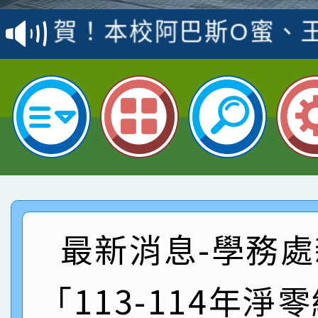
賽 洪綺君教師榮獲社會
賀！本校阿巴斯O蜜、
名
倩參加桃園市科展 國小
賀！本校四年二班張O
名 指導老師王老師、陳
園市英語競賽國小朗讀
賀！本校參加桃園市中
指導老師林老師
賽 劉文瑛教師榮獲教
賀！本校參與2026世
臺灣台語-第二名
市賽榮獲科學小創客佳
賀！本校參加桃園市中
創客第三名。
賽 洪綺君教師榮獲社會
賀！本校阿巴斯O蜜、
最新消息-學務處
名
倩參加桃園市科展 國小
賀！本校四年二班張O
「113-114年淨
名 指導老師王老師、陳
園市英語競賽國小朗讀
賀！本校參加桃園市中