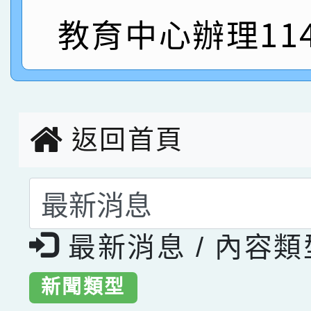
指導老師林老師
教育中心辦理11
賽 劉文瑛教師榮獲教
賀！本校參與2026世
臺灣台語-第二名
市賽榮獲科學小創客佳
創客第三名。
返回首頁
選擇後頁面內容會更
最新消息 / 內容
新聞類型