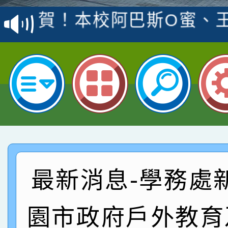
賽 洪綺君教師榮獲社會
賀！本校阿巴斯O蜜、
名
倩參加桃園市科展 國小
賀！本校四年二班張O
名 指導老師王老師、陳
園市英語競賽國小朗讀
賀！本校參加桃園市中
指導老師林老師
賽 劉文瑛教師榮獲教
賀！本校參與2026世
臺灣台語-第二名
市賽榮獲科學小創客佳
賀！本校參加桃園市中
創客第三名。
賽 洪綺君教師榮獲社會
賀！本校阿巴斯O蜜、
最新消息-學務處
名
倩參加桃園市科展 國小
賀！本校四年二班張O
園市政府戶外教育
名 指導老師王老師、陳
園市英語競賽國小朗讀
賀！本校參加桃園市中