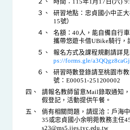
２、
時間：115年1月17日(六) 9:0
３、
研習地點：忠貞國小中正大
15號）
４、
名額：40人，能自備自行
攜帶悠遊卡借UBike騎行
５、
報名方式及課程規劃請詳見附
ps://forms.gle/a3QQgz8ca
６、
研習時數登錄請至桃園市教
號：E00051-251200002
四、
請報名教師留意Mail錄取通知
假登記，活動提供午餐。
五、
倘有相關問題，請逕洽：戶海中心-
35或忠貞國小余明菀教務主任450-
s23@ms5.jjes.tyc.edu.tw