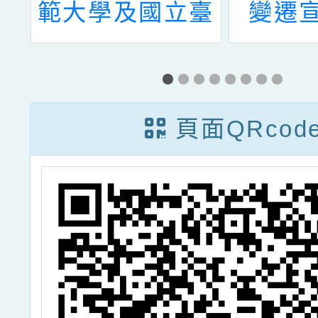
驗
範大學及國立臺
變遷
年
灣大學共同辦理
」
「113年中小學
教師氣候變遷跨
頁面QRcod
國講習活動」