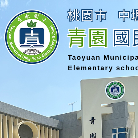
桃園市
中
青園
國
Taoyuan Municip
Elementary scho