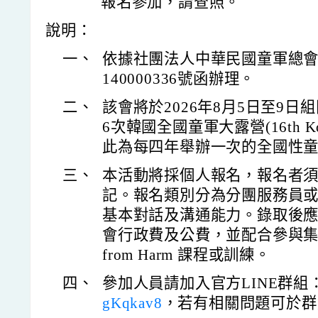
報名參加，請查照。
說明：
一、
依據社團法人中華民國童軍總會1
140000336號函辦理。
二、
該會將於2026年8月5日至9
6次韓國全國童軍大露營(16th Korea 
此為每四年舉辦一次的全國性
三、
本活動將採個人報名，報名者須完
記。報名類別分為分團服務員或
基本對話及溝通能力。錄取後
會行政費及公費，並配合參與集訓
from Harm 課程或訓練。
四、
參加人員請加入官方LINE群組
gKqkav8
，若有相關問題可於群