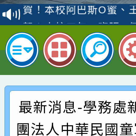
賽 洪綺君教師榮獲社會
賀！本校阿巴斯O蜜、
名
倩參加桃園市科展 國小
賀！本校四年二班張O
名 指導老師王老師、陳
園市英語競賽國小朗讀
賀！本校參加桃園市中
指導老師林老師
賽 劉文瑛教師榮獲教
賀！本校參與2026世
臺灣台語-第二名
市賽榮獲科學小創客佳
賀！本校參加桃園市中
創客第三名。
賽 洪綺君教師榮獲社會
賀！本校阿巴斯O蜜、
最新消息-學務處
名
倩參加桃園市科展 國小
賀！本校四年二班張O
團法人中華民國童
名 指導老師王老師、陳
園市英語競賽國小朗讀
賀！本校參加桃園市中