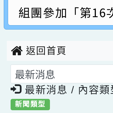
指導老師林老師
賽 劉文瑛教師榮獲教
賀！本校參與2026世
組團參加「第16
臺灣台語-第二名
市賽榮獲科學小創客佳
創客第三名。
返回首頁
選擇後頁面內容會更
最新消息 / 內容
新聞類型