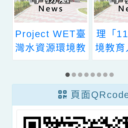
關
Project WET臺
理「1
灣水資源環境教
境教育
四
育初階工作坊」
(法規
拔
料
頁面QRcod