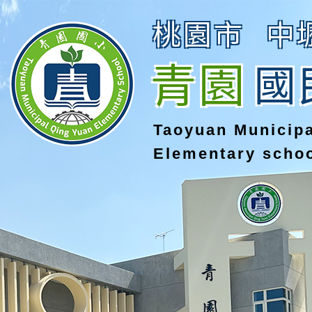
桃園市
中
青園
國
Taoyuan Municip
Elementary scho