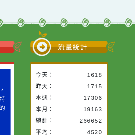
培訓課程」
演」活動宣傳
前往下一頁
→
小語
流量統計
今天：
1618