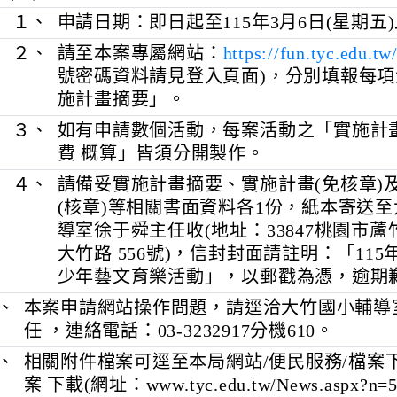
６、
每案最高補助新臺幣1萬兩千元整為
(三)
申請方式：
１、
申請日期：即日起至115年3月6日(
２、
請至本案專屬網站：
https://fun.tyc.
號密碼資料請見登入頁面)，分別填
施計畫摘要」。
３、
如有申請數個活動，每案活動之「實
費 概算」皆須分開製作。
４、
請備妥實施計畫摘要、實施計畫(免
(核章)等相關書面資料各1份，紙本
導室徐于舜主任收(地址：33847桃
大竹路 556號)，信封封面請註明：「
少年藝文育樂活動」，以郵戳為憑，
三、
本案申請網站操作問題，請逕洽大竹國