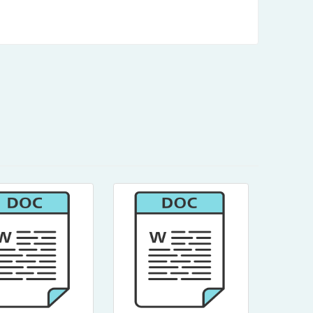
檔案下載/公務檔
x?n=5185&sms=1
內容