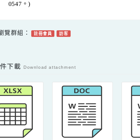
任 ，連絡電話：03-3232917分機610。
四、
相關附件檔案可逕至本局網站/便民服務/
案 下載(網址：www.tyc.edu.tw/News.asp
0547。)
可瀏覽群組：
註冊會員
訪客
Facebook分享及讚按鈕，會開啟新視窗輸入
容附件下載
Download attachment