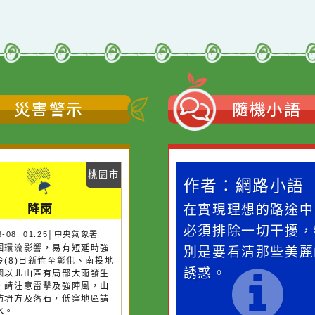
育種創新到古法製香
2025「尋根溯源～創
的守護與重生—教師
意族譜設計比賽」活
在地文化素養」
動辦理徵件
←
前往上一頁
災害警示
隨機
桃園市