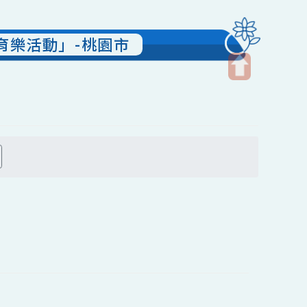
藝文育樂活動」-桃園市
開
啟
上
方
搜尋
區
塊