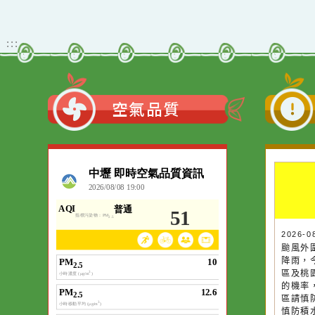
辦理《LIKAT
及水田生態標竿研習
AT 城裡的那道光
營
市原住民特展》
活動
:::
空氣品質