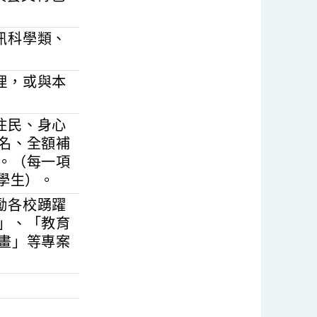
藝術家、具藝文專
理獨具藝文特色
、資訊科學類、
審核。
校辦理，或與本
。
、原住民、身心
優先報名、全額補
則收費。（每一項
勢族群學生）。
，鼓勵各校踴躍
育活動」、「教育
教室計畫」等專案