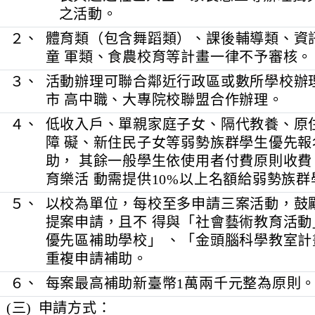
境 、社區資源等，或者結合地方
長興趣之社區人士、家長志工等辦
之活動。
２、
體育類（包含舞蹈類）、課後輔導類
童 軍類、食農校育等計畫一律不予
３、
活動辦理可聯合鄰近行政區或數所學
市 高中職、大專院校聯盟合作辦理
４、
低收入戶、單親家庭子女、隔代教養
障 礙、新住民子女等弱勢族群學生
助， 其餘一般學生依使用者付費原
育樂活 動需提供10%以上名額給弱
５、
以校為單位，每校至多申請三案活動
提案申請，且不 得與「社會藝術教
優先區補助學校」 、「金頭腦科學
重複申請補助。