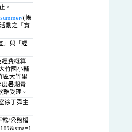
原則。
星期五)止。
edu.tw/summer/
(帳
報每項活動之「實
施計畫」與「經
核章)及經費概算
寄送至大竹國小輔
園市蘆竹區大竹里
115年度暑期青
逾期歉難受理。
小輔導室徐于舜主