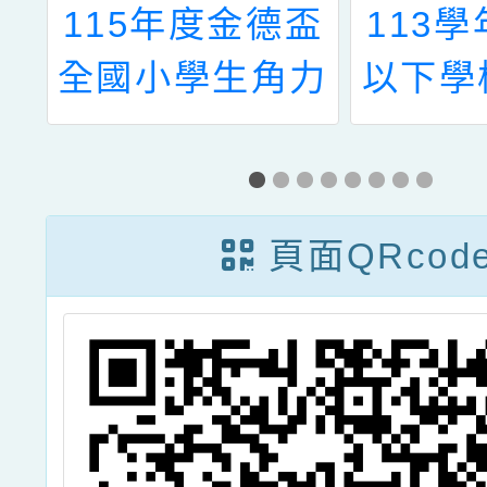
權
115年度金德盃
113
之
全國小學生角力
以下學
動
錦標賽
動
頁面QRcod