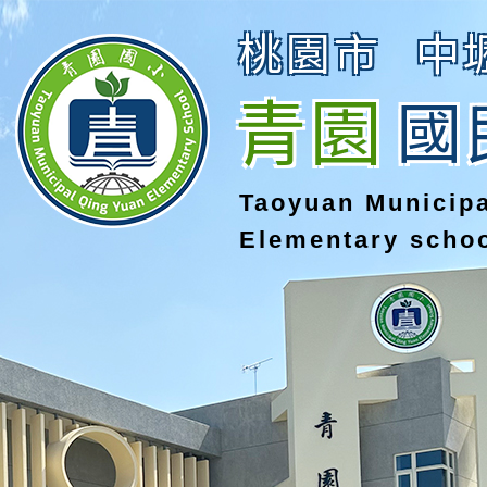
桃園市
中
青園
國
Taoyuan Municip
Elementary scho