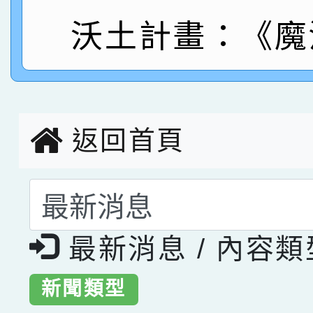
沃土計畫：《魔
指導老師林老師
賽 劉文瑛教師榮獲教
賀！本校參與2026世
臺灣台語-第二名
市賽榮獲科學小創客佳
創客第三名。
返回首頁
選擇後頁面內容會更
最新消息 / 內容
新聞類型