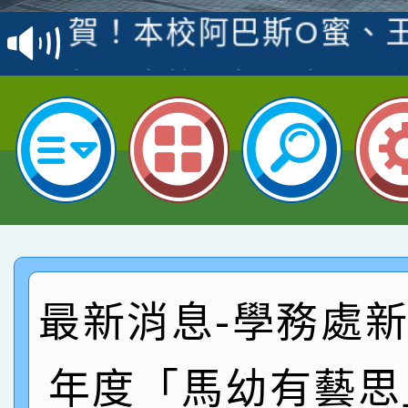
賽 洪綺君教師榮獲社會
賀！本校阿巴斯O蜜、
名
倩參加桃園市科展 國小
賀！本校四年二班張O
名 指導老師王老師、陳
園市英語競賽國小朗讀
賀！本校參加桃園市中
指導老師林老師
賽 劉文瑛教師榮獲教
賀！本校參與2026世
臺灣台語-第二名
市賽榮獲科學小創客佳
賀！本校參加桃園市中
創客第三名。
賽 洪綺君教師榮獲社會
賀！本校阿巴斯O蜜、
最新消息-學務處新聞
名
倩參加桃園市科展 國小
賀！本校四年二班張O
年度「馬幼有藝思
名 指導老師王老師、陳
園市英語競賽國小朗讀
賀！本校參加桃園市中