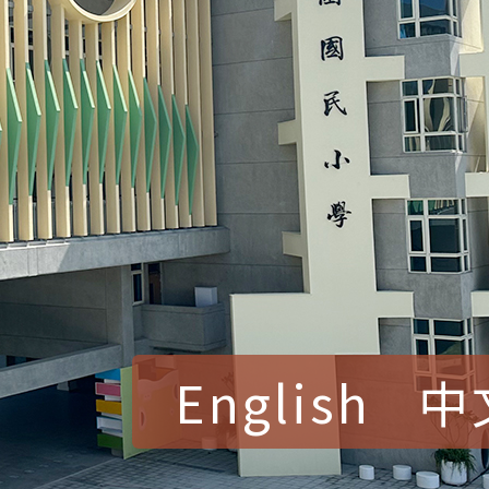
English
中
賀！本校參加桃園市中
賽 洪綺君教師榮獲社會
賀！本校阿巴斯O蜜、