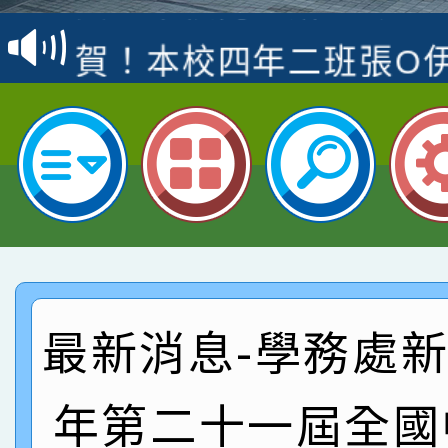
名
倩參加桃園市科展 國小
賀！本校四年二班張O
名 指導老師王老師、陳
園市英語競賽國小朗讀
賀！本校參加桃園市中
指導老師林老師
賽 劉文瑛教師榮獲教
賀！本校參與2026世
臺灣台語-第二名
市賽榮獲科學小創客佳
賀！本校參加桃園市中
創客第三名。
賽 洪綺君教師榮獲社會
賀！本校阿巴斯O蜜、
名
倩參加桃園市科展 國小
賀！本校四年二班張O
最新消息-學務處新聞
名 指導老師王老師、陳
園市英語競賽國小朗讀
賀！本校參加桃園市中
年第二十一屆全國
指導老師林老師
賽 劉文瑛教師榮獲教