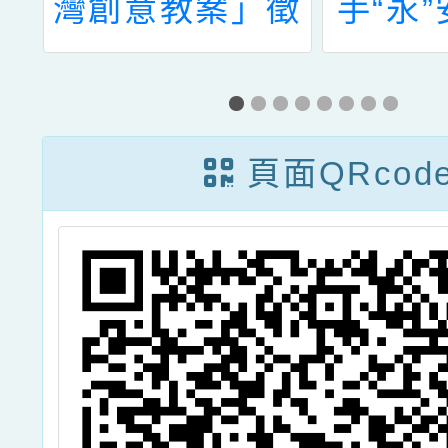
徵
手“永”安，幸福
道龍
滿滿」
頁面QRcod