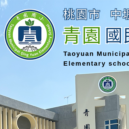
桃園市
中
青園
國
Taoyuan Municip
Elementary scho