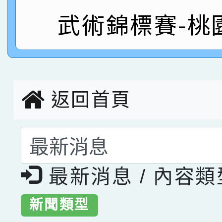
賀！本校參與2026世
武術錦標賽-桃
臺灣台語-第二名
市賽榮獲科學小創客佳
創客第三名。
返回首頁
選擇後頁面內容會更
最新消息 / 內容
新聞類型