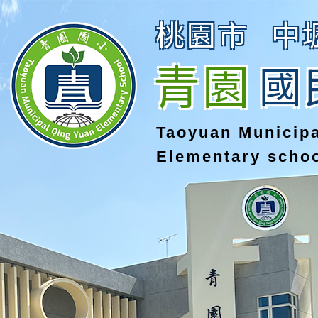
桃園市
中
青園
國
Taoyuan Municip
Elementary scho