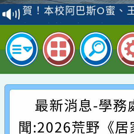
賽 洪綺君教師榮獲社會
賀！本校阿巴斯O蜜、
名
倩參加桃園市科展 國小
賀！本校四年二班張O
名 指導老師王老師、陳
園市英語競賽國小朗讀
賀！本校參加桃園市中
指導老師林老師
賽 劉文瑛教師榮獲教
賀！本校參與2026世
臺灣台語-第二名
市賽榮獲科學小創客佳
賀！本校參加桃園市中
創客第三名。
賽 洪綺君教師榮獲社會
賀！本校阿巴斯O蜜、
最新消息-學務
名
倩參加桃園市科展 國小
賀！本校四年二班張O
聞:2026荒野《
名 指導老師王老師、陳
園市英語競賽國小朗讀
賀！本校參加桃園市中