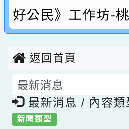
指導老師林老師
賽 劉文瑛教師榮獲教
賀！本校參與2026世
好公民》工作坊-
臺灣台語-第二名
市賽榮獲科學小創客佳
創客第三名。
返回首頁
選擇後頁面內容會更
最新消息 / 內容
新聞類型