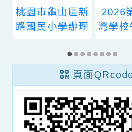
健
桃園市龜山區新
202
畫
路國民小學辦理
灣學校
』
60週年校慶系列
『年年
生
活動之一：
學生
2025魔法音樂
頁面QRcod
會《沉睡王子》
兒童互動式劇場
表演活動