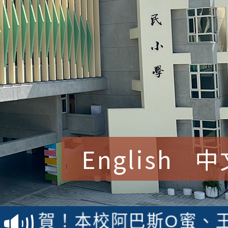
English
中
賀！本校參加桃園市中
賽 洪綺君教師榮獲社會
賀！本校阿巴斯O蜜、