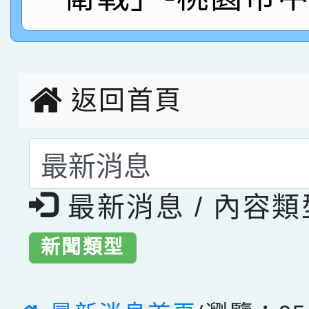
臺灣台語-第二名
市賽榮獲科學小創客佳
創客第三名。
返回首頁
選擇後頁面內容會更
最新消息 / 內容
新聞類型