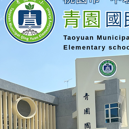
青園
國
Taoyuan Municip
Elementary scho