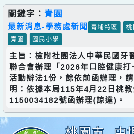
關鍵字：
青園
最新消息-學務處新聞
青埔特區
桃
青園
國民小學
主旨：檢附社團法人中華民國牙
聯合會辦理「2026年口腔健康
活動辦法1份，餘依前函辦理，
明：依據本局115年4月22日桃
1150034182號函辦理(諒達)。
桃園市
中