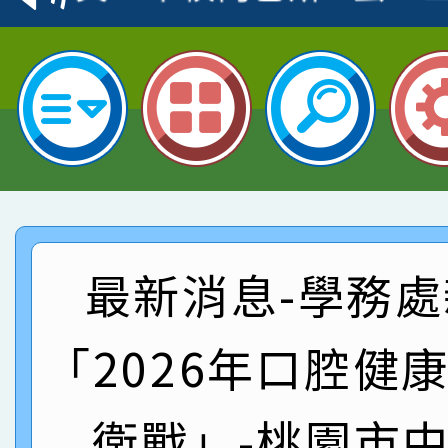
名
倩參加桃園市科展 國小
賀！本校四年二班張O
名 指導老師王老師、陳
園市英語競賽國小朗讀
賀！本校參加桃園市中
指導老師林老師
賽 劉文瑛教師榮獲教
賀！本校參與2026世
臺灣台語-第二名
市賽榮獲科學小創客佳
賀！本校參加桃園市中
創客第三名。
賽 洪綺君教師榮獲社會
賀！本校阿巴斯O蜜、
最新消息-學務處
名
倩參加桃園市科展 國小
賀！本校四年二班張O
「2026年口腔健
名 指導老師王老師、陳
園市英語競賽國小朗讀
賀！本校參加桃園市中
衛戰」-桃園市
指導老師林老師
賽 劉文瑛教師榮獲教
賀！本校參與2026世