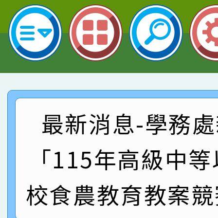
名 指導老師王老師、陳
園市英語競賽國小朗讀
賀！本校參加桃園市中
指導老師林老師
賽 劉文瑛教師榮獲教
賀！本校參與2026世
臺灣台語-第二名
市賽榮獲科學小創客佳
賀！本校參加桃園市中
創客第三名。
賽 洪綺君教師榮獲社會
賀！本校阿巴斯O蜜、
最新消息-學務處
名
倩參加桃園市科展 國小
賀！本校四年二班張O
「115年高級中
名 指導老師王老師、陳
園市英語競賽國小朗讀
賀！本校參加桃園市中
指導老師林老師
賽 劉文瑛教師榮獲教
賀！本校參與2026世
校食農教育教案競
臺灣台語-第二名
市賽榮獲科學小創客佳