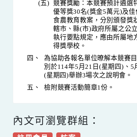
(五)
競賽獎勵：本競賽預計遴選特優
優等獎30名(獎金5萬元)及佳
食農教育教案，分別頒發獎
轄市、縣(市)政府所屬之公
執行要點規定，應由所屬地
得獎學校。
四、
為協助各報名單位暸解本競賽
別於114年5月21日(星期四)、5
(星期四)舉辦3場次之說明會。
五、
檢附競賽活動簡章1份。
內文可瀏覽群組：