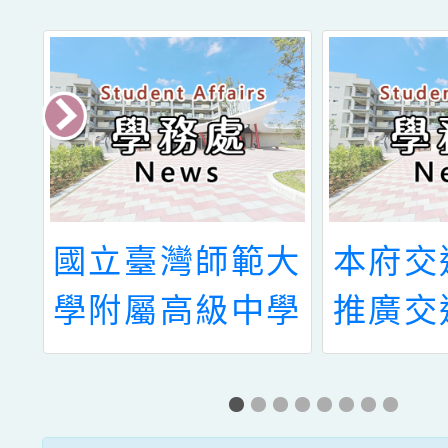
期
國立臺灣師範大
本府交
安
學附屬高級中學
推廣交
意
（探究與實作課
局臺灣
程北區推動中
館「1