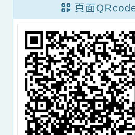
心）辦理「如何
特展
頁面QRcod
模擬氣候變遷-
En-ROADS」
跨領域教師工作
坊