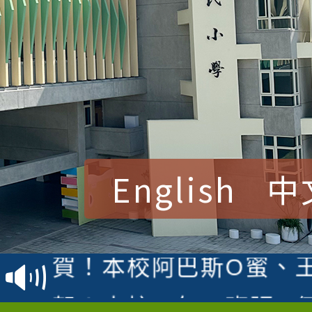
English
中
賀！本校參加桃園市中
賽 洪綺君教師榮獲社會
賀！本校阿巴斯O蜜、
名
倩參加桃園市科展 國小
賀！本校四年二班張O