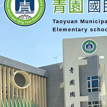
青園
國
Taoyuan Municip
Elementary scho