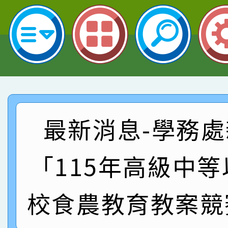
名 指導老師王老師、陳
園市英語競賽國小朗讀
賀！本校參加桃園市中
指導老師林老師
賽 劉文瑛教師榮獲教
賀！本校參與2026世
臺灣台語-第二名
市賽榮獲科學小創客佳
賀！本校參加桃園市中
創客第三名。
賽 洪綺君教師榮獲社會
賀！本校阿巴斯O蜜、
最新消息-學務處
名
倩參加桃園市科展 國小
賀！本校四年二班張O
名 指導老師王老師、陳
園市英語競賽國小朗讀
賀！本校參加桃園市中
「115年高級中
指導老師林老師
賽 劉文瑛教師榮獲教
賀！本校參與2026世
校食農教育教案競
臺灣台語-第二名
市賽榮獲科學小創客佳