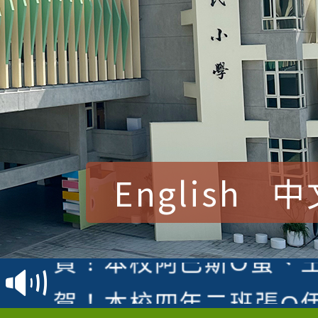
English
中
賀！本校參加桃園市中
賽 洪綺君教師榮獲社會
賀！本校阿巴斯O蜜、
名
倩參加桃園市科展 國小
賀！本校四年二班張O