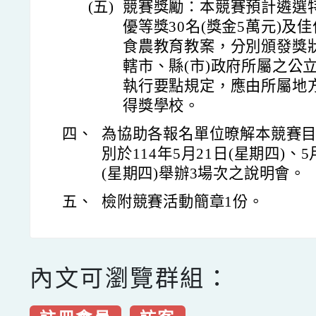
(五)
競賽獎勵：本競賽預計遴選特優
優等獎30名(獎金5萬元)及佳
食農教育教案，分別頒發獎
轄市、縣(市)政府所屬之公
執行要點規定，應由所屬地
得獎學校。
四、
為協助各報名單位暸解本競賽
別於114年5月21日(星期四)、5
(星期四)舉辦3場次之說明會。
五、
檢附競賽活動簡章1份。
內文可瀏覽群組：