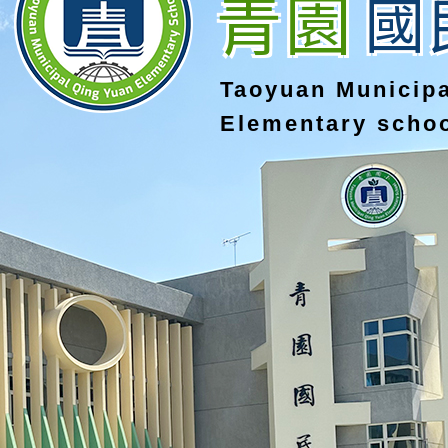
青園
國
Taoyuan Municip
Elementary scho