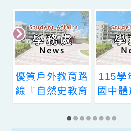
優質戶外教育路
115學年
線『自然史教育
國中體育
館～探幽尋寶情
入學
境解謎』活動